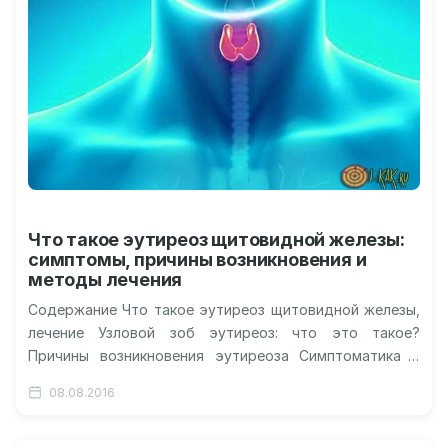
Что такое эутиреоз щитовидной железы:
симптомы, причины возникновения и
методы лечения
Содержание Что такое эутиреоз щитовидной железы,
лечение Узловой зоб эутиреоз: что это такое?
Причины возникновения эутиреоза Симптоматика и
диагностика эутиреоза Профилактика эутиреоза
08.08.2016
Последствия эутиреоза Видео…