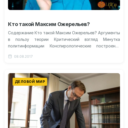
Кто такой Максим Ожерельев?
Содержание Кто такой Максим Ожерельев? Аргументы
в пользу теории Критический взгляд Минутка
политинформации Конспирологические построения
Видео: второе послание Ожерельева любителям
08.08.2017
круглой Земли Максим Ожерельев –…
ДЕЛОВОЙ МИР