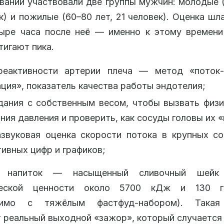
вании участвовали две группы мужчин: молодые (
к) и пожилые (60–80 лет, 21 человек). Оценка шл
тыре часа после неё — именно к этому времени
тигают пика.
реактивности артерии плеча — метод «поток‑
ция», показатель качества работы эндотелия;
дания с собственным весом, чтобы вызвать физ
ния давления и проверить, как сосуды головы их «
азвуковая оценка скорости потока в крупных с
ивных цифр и графиков;
й напиток — насыщенный сливочный шейк
ической ценности около 5700 кДж и 130 г
вимо с тяжёлым фастфуд‑набором). Такая
 реальный выходной «зажор», который случается 