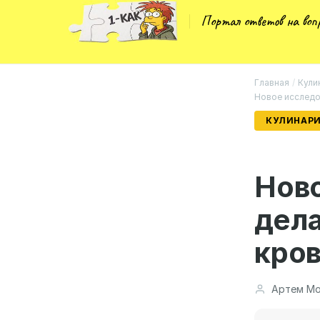
Портал ответов на во
Главная
/
Кули
Новое исследо
КУЛИНАРИ
Ново
дела
кров
Артем Мо