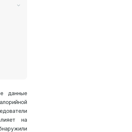
ые данные
алорийной
ледователи
влияет на
обнаружили