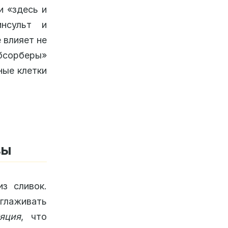
и «здесь и
инсульт и
 влияет не
бсорберы»
ные клетки
вы
з сливок.
глаживать
ляция
, что