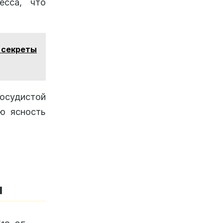
есса, что
 секреты
сосудистой
ую ясность
ы