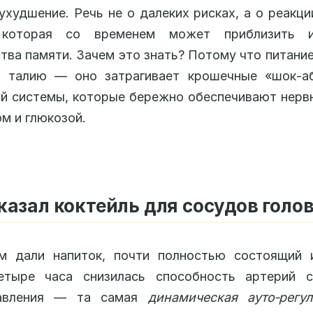
ухудшение. Речь не о далеких рисках, а о реакци
 которая со временем может приблизить 
тва памяти. Зачем это знать? Потому что питание
а талию — оно затрагивает крошечные «шок‑а
й системы, которые бережно обеспечивают нерв
м и глюкозой.
казал коктейль для сосудов голо
ам дали напиток, почти полностью состоящий и
етыре часа снизилась способность артерий с
давления — та самая
динамическая ауто‑регу