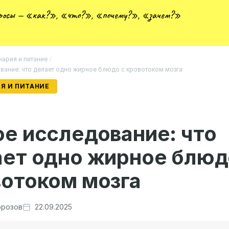
просы — «как?», «что?», «почему?», «зачем?»
нария и питание
/
вание: что делает одно жирное блюдо с кровотоком мозга
Я И ПИТАНИЕ
е исследование: что
ет одно жирное блюд
отоком мозга
розов
22.09.2025