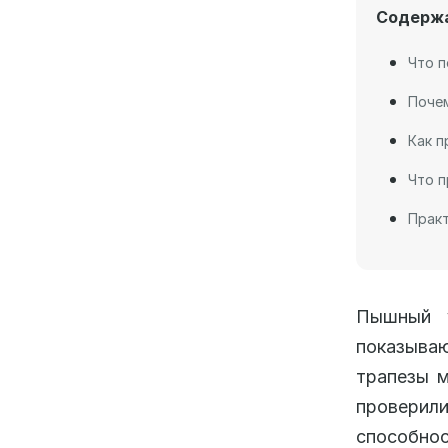
Содерж
Что п
Почем
Как п
Что п
Практ
Пышный у
показыва
трапезы м
проверил
способнос