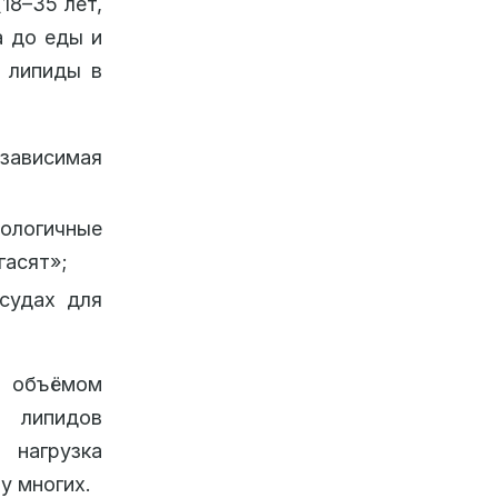
18–35 лет,
а до еды и
 липиды в
зависимая
иологичные
гасят»;
осудах для
 объёмом
 липидов
 нагрузка
у многих.