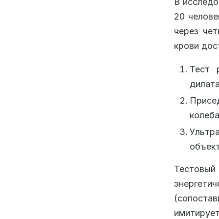
В исследо
20 челове
через че
крови дос
Тест 
дилата
Присе
колеба
Ультр
объект
Тестовы
энергет
(сопоста
имитирует