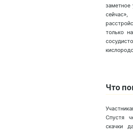
заметное 
сейчас»,
расстройс
только н
сосудисто
кислородо
Что по
Участник
Спустя ч
скачки 