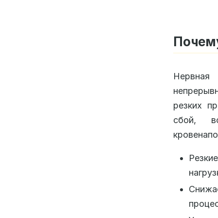
Почему
Нервная 
непрерыв
резких пр
сбой, в
кровенапо
Резкие
нагруз
Снижае
процес