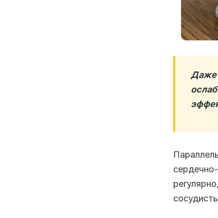
Даже 
ослаб
эффек
Параллель
сердечно
регулярн
сосудисты