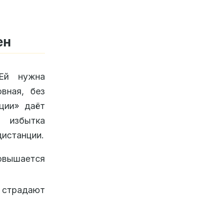
ен
 Ей нужна
вная, без
ации» даёт
 избытка
дистанции.
повышается
, страдают