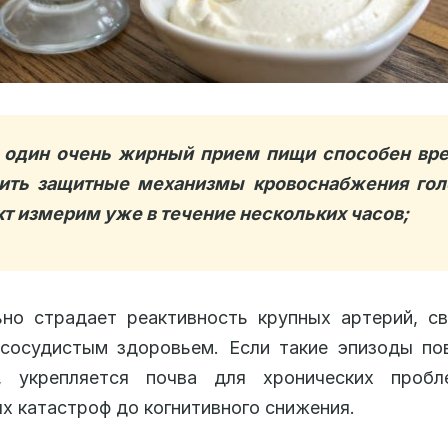
один очень жирный прием пищи способен вр
ить защитные механизмы кровоснабжения го
т измерим уже в течение нескольких часов;
но страдает реактивность крупных артерий, с
‑сосудистым здоровьем. Если такие эпизоды по
о, укрепляется почва для хронических про
х катастроф до когнитивного снижения.