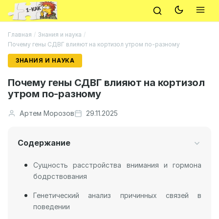
Главная
/
Знания и наука
/
Почему гены СДВГ влияют на кортизол утром по-разному
ЗНАНИЯ И НАУКА
Почему гены СДВГ влияют на кортизол
утром по-разному
Артем Морозов
29.11.2025
Содержание
Сущность расстройства внимания и гормона
бодрствования
Генетический анализ причинных связей в
поведении