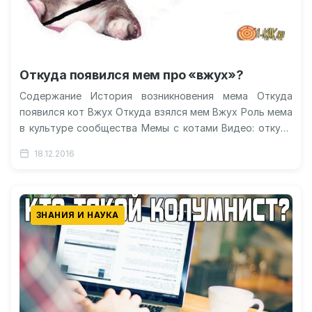
Откуда появился мем про «вжух»?
Содержание История возникновения мема Откуда
появился кот Вжух Откуда взялся мем Вжух Роль мема
в культуре сообщества Мемы с котами Видео: откуда
повился «вжух»? Вжух…
18.12.2016
ЗНАНИЯ И НАУКА