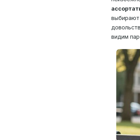
ассортат
выбирают
довольств
видим па