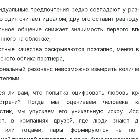
идуальные предпочтения редко совпадают у раз
то один считает идеалом, другого оставит равнод
льное общение снижает значимость первого впе
нного на обложке;
стные качества раскрываются поэтапно, меняя 
ского облика партнера;
ональный резонанс невозможно измерить количе
телями.
ся ли вам, что попытка оцифровать любовь кр
стречи? Когда мы оцениваем человека к
истик, мы упускаем его уникальную искру. Исс
ют: в компаниях друзей, где люди знают д
и или годами, пары формируются не по 