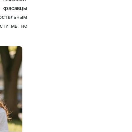
т красавцы
остальным
ости мы не