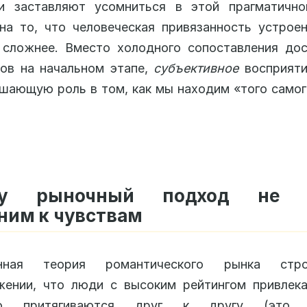
ии заставляют усомниться в этой прагматично
на то, что человеческая привязанность устрое
 сложнее. Вместо холодного сопоставления дос
ов на начальном этапе,
субъективное
восприяти
шающую роль в том, как мы находим «того самог
му рыночный подход не в
ним к чувствам
онная теория романтического рынка стр
жении, что люди с высоким рейтингом привлека
но притягиваются друг к другу (это 