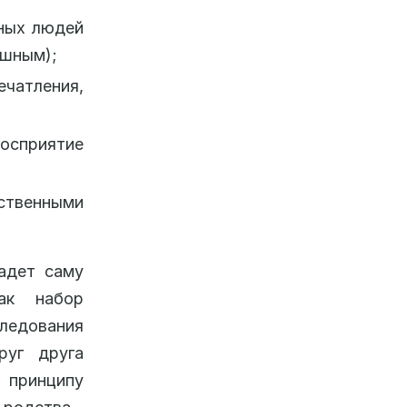
ных людей
ушным);
чатления,
восприятие
ственными
адет саму
ак набор
ледования
руг друга
принципу