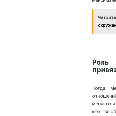
максимал
Читайт
окружаю
Роль 
привя
Когда м
отношений
меняются
кто влюб