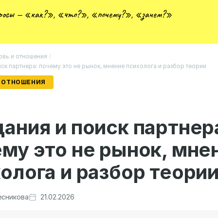
просы — «как?», «что?», «почему?», «зачем?»
вь и отношения
/
ск партнера: почему это не рынок, мнение психолога и разбор теории
 ОТНОШЕНИЯ
ания и поиск партнер
му это не рынок, мне
олога и разбор теори
есникова
21.02.2026