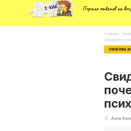
Портал ответов на во
Главная
/
Любо
Свидания и пои
ЛЮБОВЬ И
Свид
поче
псих
Анна Кол