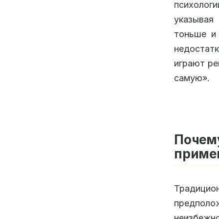
психолог
указывая 
тоньше и
недостатк
играют ре
самую».
Поче
приме
Традици
предполо
неизбеж