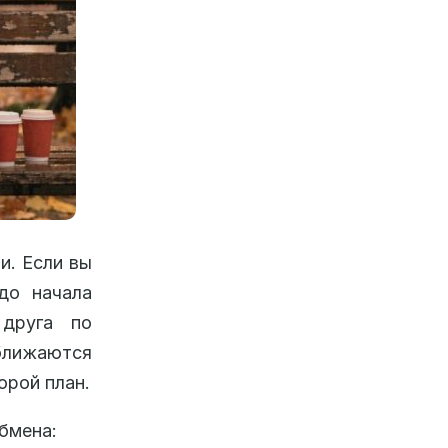
и. Если вы
до начала
 друга по
ближаются
орой план.
бмена: