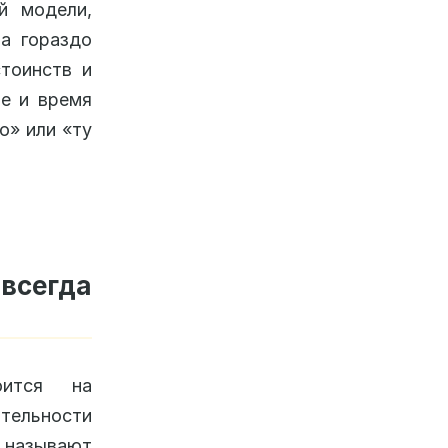
й модели,
на гораздо
тоинств и
е и время
о» или «ту
сегда
оится на
тельности
называют