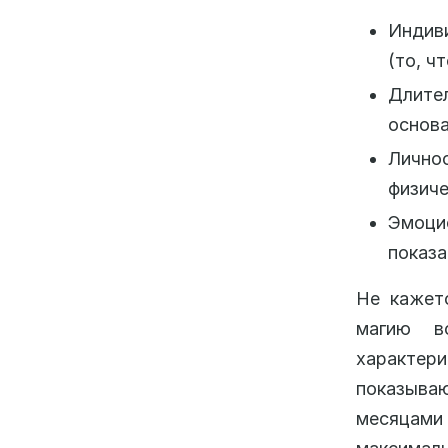
Индив
(то, ч
Длите
основа
Лично
физиче
Эмоци
показа
Не кажет
магию в
характер
показыва
месяцам