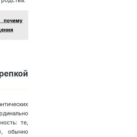
о родства.
 почему
дения
репкой
тических
ардинально
ость: те,
), обычно