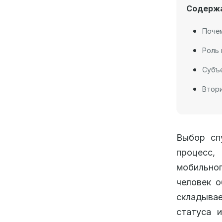
Содерж
Почем
Роль 
Субъе
Втори
Выбор сп
процесс,
мобильног
человек 
складыва
статуса 