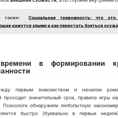
ьной
внешней схожести
, а по глубине внутреннег
е также:
Социальная тревожность: что это,
щие кажутся злыми и как перестать бояться осуж
времени в формировании к
занности
ежду первым знакомством и началом роман
 проходит значительный срок, правила игры к
. Психологи обнаружили любопытную закономерн
ляется быстро (буквально в первые недели