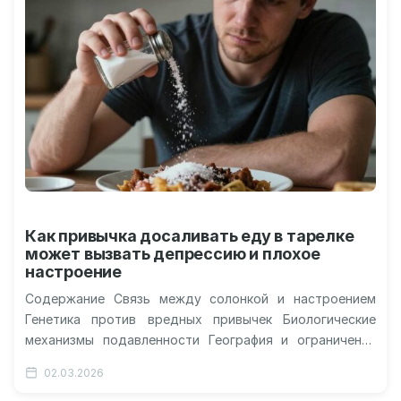
Как привычка досаливать еду в тарелке
может вызвать депрессию и плохое
настроение
Содержание Связь между солонкой и настроением
Генетика против вредных привычек Биологические
механизмы подавленности География и ограничения
исследования Генетическая предрасположенность к
02.03.2026
избыточному потреблению соли повышает риск…