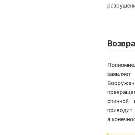
разрушени
Возвра
Полиомие
заявляет
Вооружен
превраща
спинной 
приводит
а конечно