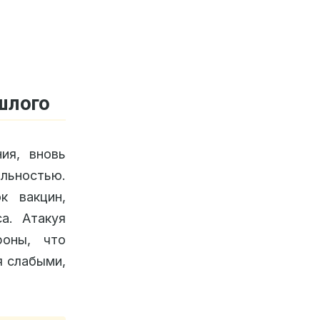
шлого
ия, вновь
льностью.
к вакцин,
а. Атакуя
роны, что
я слабыми,