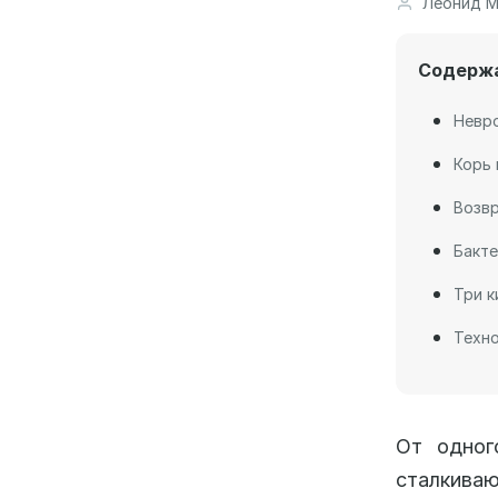
Леонид М
Содерж
Невр
Корь 
Возвр
Бакте
Три к
Техно
От одног
сталкиваю