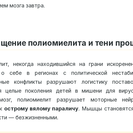
ем мозга завтра.
щение полиомиелита и тени про
лит, некогда находившийся на грани искоренен
 о себе в регионах с политической нестаби
ные конфликты разрушают логистику поставо
я целые поколения детей в мишени для вирус
мозг, полиомиелит разрушает моторные ней
 к
острому вялому параличу
. Мышцы становятс
сти — безжизненными.