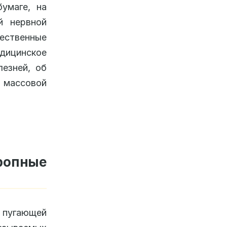
бумаге, на
й нервной
ственные
ицинское
езней, об
 массовой
ропные
угающей