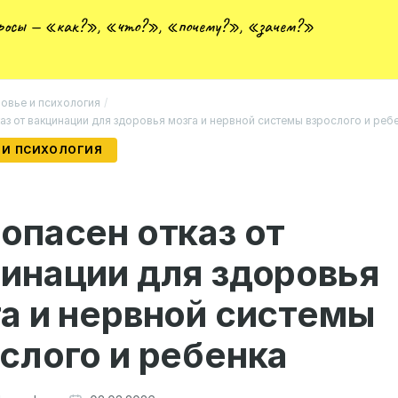
просы — «как?», «что?», «почему?», «зачем?»
овье и психология
/
аз от вакцинации для здоровья мозга и нервной системы взрослого и реб
 И ПСИХОЛОГИЯ
опасен отказ от
инации для здоровья
а и нервной системы
слого и ребенка