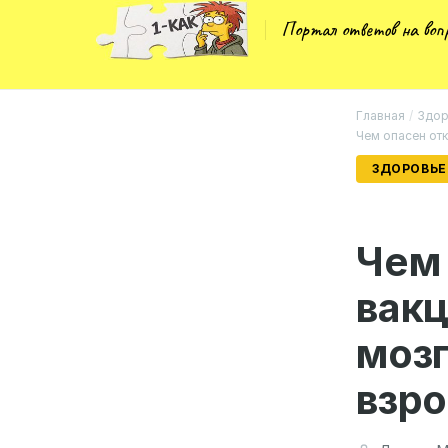
Портал ответов на во
Главная
/
Здор
Чем опасен отк
ЗДОРОВЬЕ
Чем 
вакц
мозг
взро