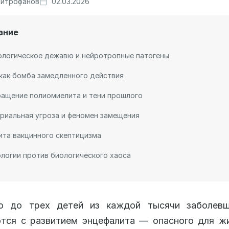
итрофанов
02.03.2026
ание
ологическое дежавю и нейротропные патогены
как бомба замедленного действия
ащение полиомиелита и тени прошлого
риальная угроза и феномен замещения
ита вакцинного скептицизма
логии против биологического хаоса
о до трех детей из каждой тысячи заболев
тся с развитием энцефалита — опасного для ж