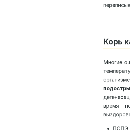
переписыв
Корь к
Многие ош
температ
организме
подостры
дегенерац
время по
выздорове
ПСПЭ в