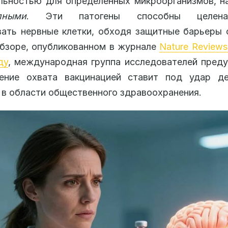
льностью для определенных микроорганизмов, 
пными
. Эти патогены способны целенап
ать нервные клетки, обходя защитные барьеры 
бзоре, опубликованном в журнале
Nature Reviews
ду
, международная группа исследователей пред
ение охвата вакцинацией ставит под удар де
 в области общественного здравоохранения.