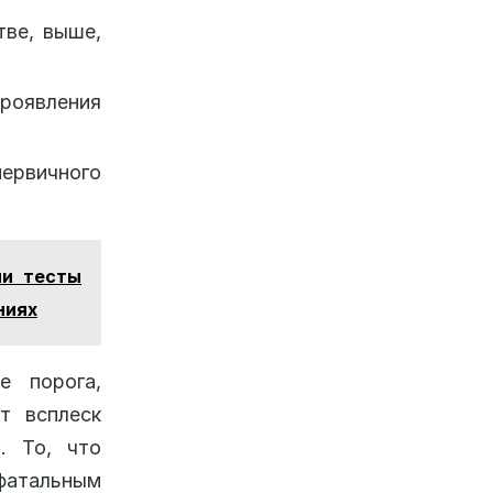
тве, выше,
роявления
рвичного
ли тесты
ниях
е порога,
т всплеск
. То, что
атальным