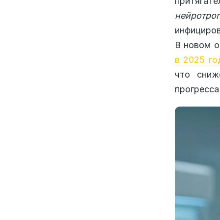
притягате
нейротро
инфициров
В новом о
в 2025 го
что сниж
прогресса