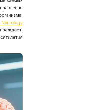
называемых
равленно
организма.
 Neurology
упреждает,
сятилетия