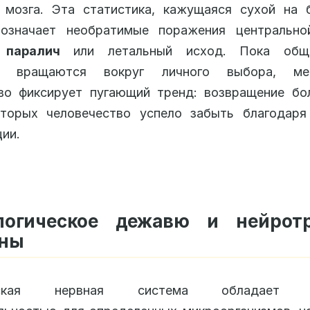
 мозга. Эта статистика, кажущаяся сухой на 
 означает необратимые поражения центрально
,
паралич
или летальный исход. Пока обще
ии вращаются вокруг личного выбора, мед
во фиксирует пугающий тренд: возвращение бол
оторых человечество успело забыть благодаря
ии.
логическое дежавю и нейрот
ены
ческая нервная система обладает п