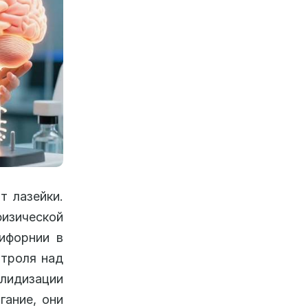
т лазейки.
физической
лифорнии в
нтроля над
алидизации
гание, они