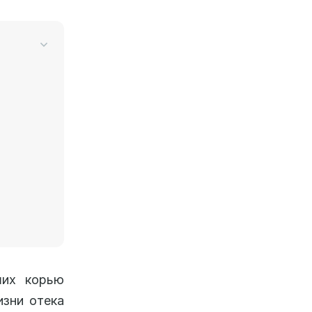
ших корью
изни отека