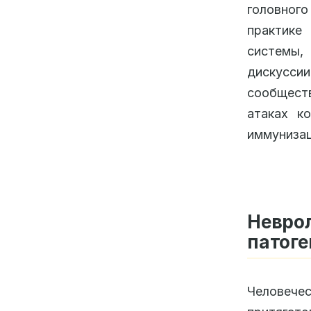
головного
практике
системы
дискусс
сообщест
атаках к
иммунизац
Невро
патог
Челове