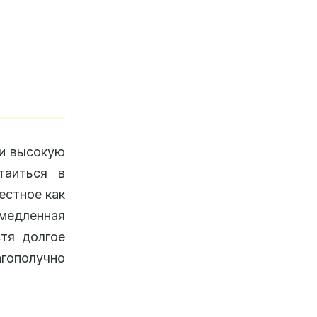
 и высокую
таиться в
естное как
медленная
стя долгое
гополучно