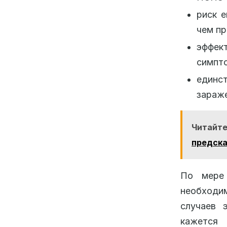
риск е
чем пр
эффек
симпто
единс
зараже
Читайте
предска
По мере 
необходи
случаев 
кажется