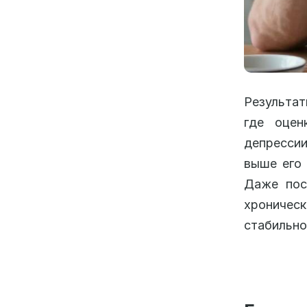
Результат
где оцен
депрессии
выше его 
Даже пос
хрониче
стабильно