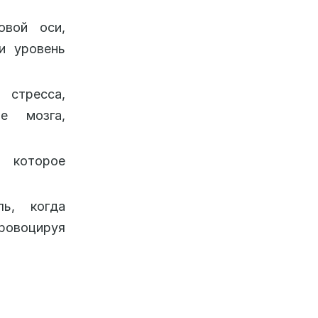
овой оси,
и уровень
 стресса,
е мозга,
, которое
ль, когда
провоцируя