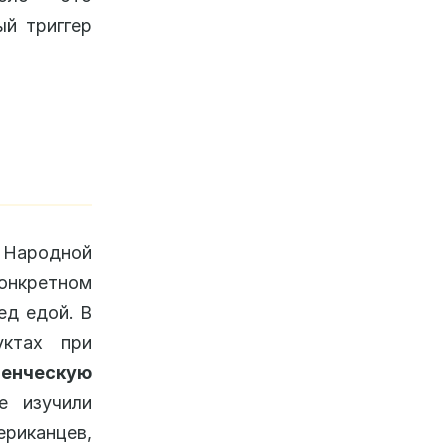
ый триггер
з Народной
онкретном
ед едой. В
уктах при
денческую
е изучили
риканцев,