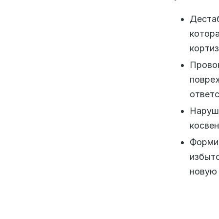
Деста
котор
кортиз
Прово
повр
ответс
Наруш
косвен
Форми
избыт
новую 