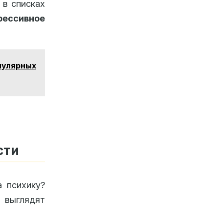
 в списках
ессивное
улярных
сти
 психику?
выглядят