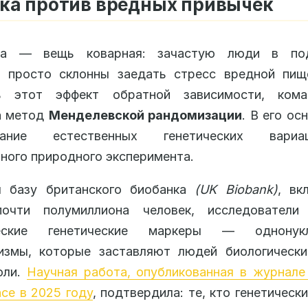
ка против вредных привычек
ка — вещь коварная: зачастую люди в по
и просто склонны заедать стресс вредной пищ
ь этот эффект обратной зависимости, ком
а метод
Менделевской рандомизации
. В его ос
ование естественных генетических вари
ного природного эксперимента.
я базу британского биобанка
(UK Biobank)
, в
очти полумиллиона человек, исследователи
ческие генетические маркеры — однонукл
измы, которые заставляют людей биологическ
оли.
Научная работа, опубликованная в журнале N
nce в 2025 году
, подтвердила: те, кто генетически