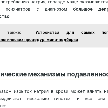
потреблению натрия, гораздо чаще оказываются
ов психиатров с диагнозом
большое депр
ство
.
е также:
Устройства для самых поп
логических процедур: мини-подборка
гические механизмы подавленно
разом избыток натрия в крови может влиять на
выдвигают несколько гипотез, и все они 
но: