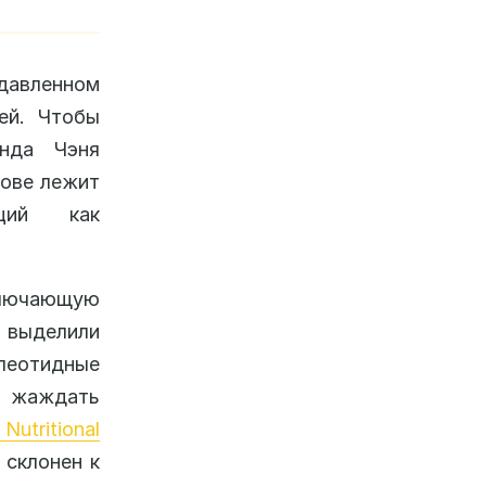
давленном
ей. Чтобы
анда Чэня
нове лежит
аций как
ключающую
 выделили
еотидные
и жаждать
utritional
 склонен к