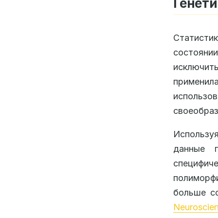
Генети
Статисти
состояни
исключит
применил
использ
своеобраз
Использу
данные п
специфи
полиморф
больше с
Neuroscie