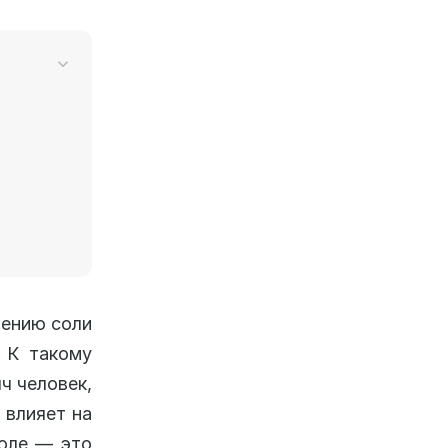
лению соли
. К такому
ч человек,
 влияет на
толе — это