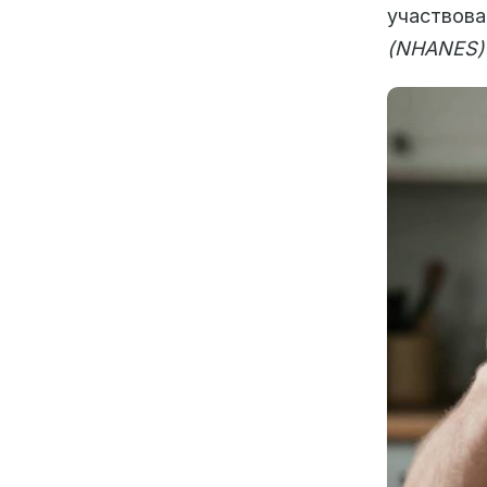
участвов
(NHANES)