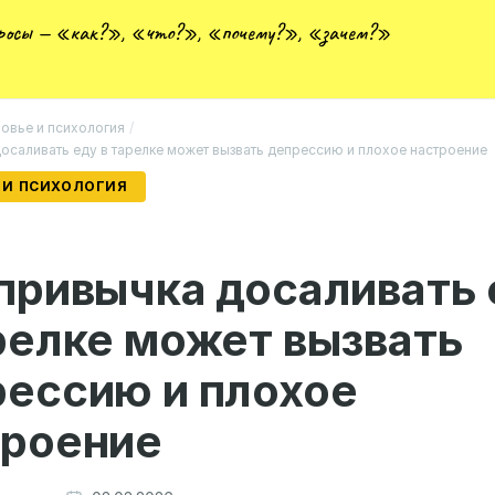
просы — «как?», «что?», «почему?», «зачем?»
овье и психология
/
досаливать еду в тарелке может вызвать депрессию и плохое настроение
 И ПСИХОЛОГИЯ
привычка досаливать 
релке может вызвать
рессию и плохое
троение