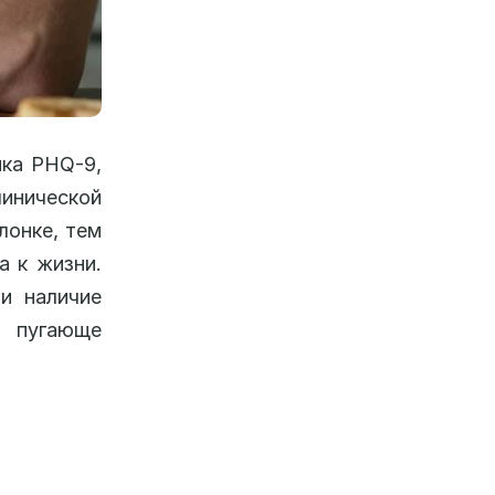
ика PHQ-9,
инической
лонке, тем
а к жизни.
и наличие
 пугающе