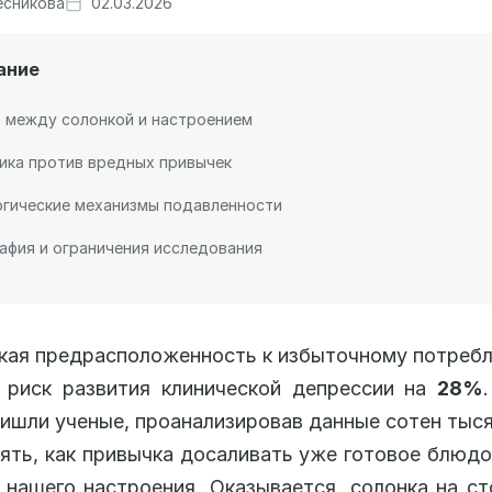
есникова
02.03.2026
ание
 между солонкой и настроением
ика против вредных привычек
огические механизмы подавленности
афия и ограничения исследования
кая предрасположенность к избыточному потреб
 риск развития клинической депрессии на
28%
ишли ученые, проанализировав данные сотен тыся
ять, как привычка досаливать уже готовое блюдо
нашего настроения. Оказывается, солонка на с