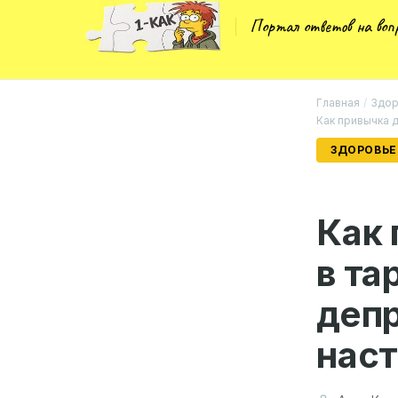
Портал ответов на во
Главная
/
Здор
Как привычка 
ЗДОРОВЬЕ
Как 
в та
деп
нас