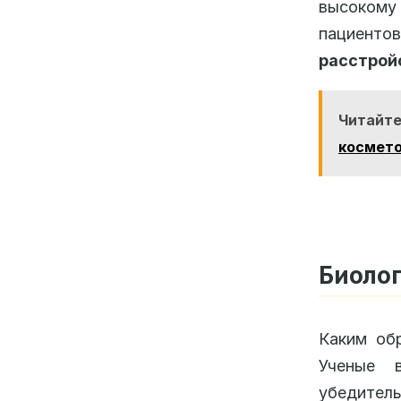
высокому 
пациент
расстрой
Читайт
космето
Биоло
Каким об
Ученые 
убедитель