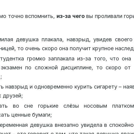
мо точно вспомнить,
из-за чего
вы проливали гор
илая девушка плакала, навзрыд, увидев своего
ицей, то очень скоро она получит крупное наслед
тудентка громко заплакала из-за того, что она
 экзамен по сложной дисциплине, то скоро от 
;
ь навзрыд и одновременно курить сигарету – ная
 друзей;
ать во сне горькие слёзы носовым платко
ать ценные бумаги;
еременная девушка внезапно увидела в спокойно
ачет – это говорит о том, что такая девушка два