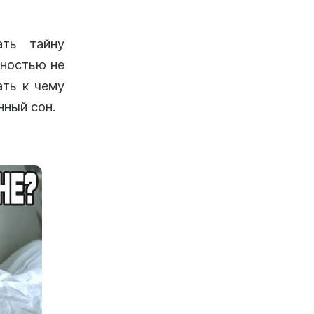
ать тайну
лностью не
ать к чему
нный сон.