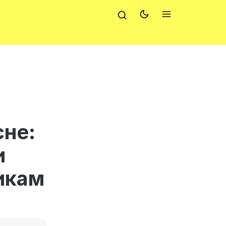
сне:
и
икам