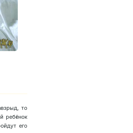
авзрыд, то
ий ребёнок
бойдут его