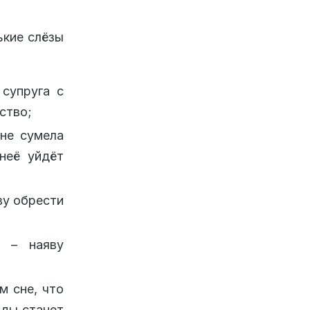
ькие слёзы
 супруга с
ство;
 не сумела
неё уйдёт
ву обрести
м – наяву
м сне, что
жды станет