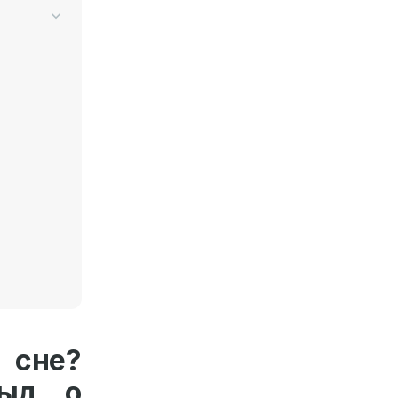
 сне?
ыд, о