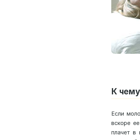
К чему
Если моло
вскоре ее
плачет в 