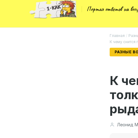
Портал ответов на во
Главная
/
Разн
К чему снится 
РАЗНЫЕ В
К че
толк
рыд
Леонид М