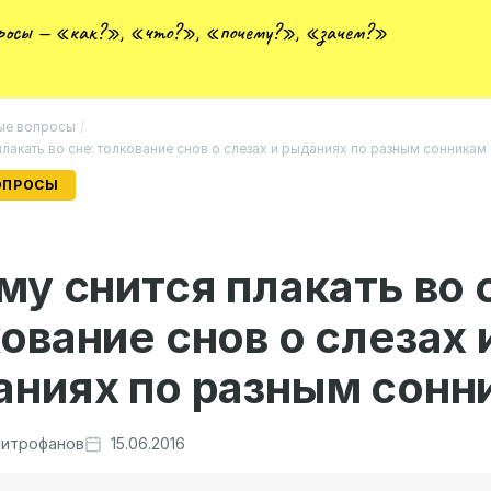
просы — «как?», «что?», «почему?», «зачем?»
ые вопросы
/
плакать во сне: толкование снов о слезах и рыданиях по разным сонникам
ОПРОСЫ
му снится плакать во 
ование снов о слезах 
аниях по разным сонн
итрофанов
15.06.2016