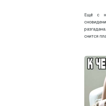
Ещё с не
сновидени
разгадана
снится пл