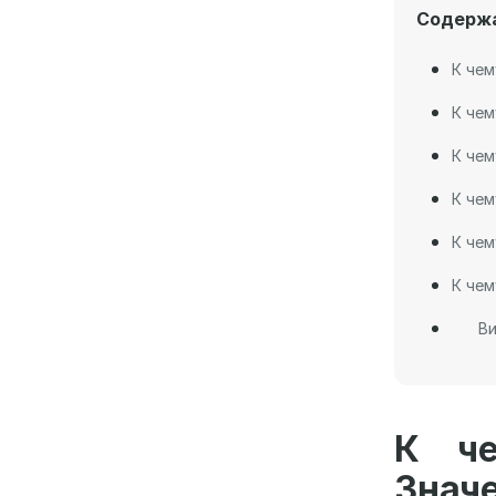
Содерж
К чем
К чем
К чем
К чем
К чем
К чем
Ви
К че
Знач