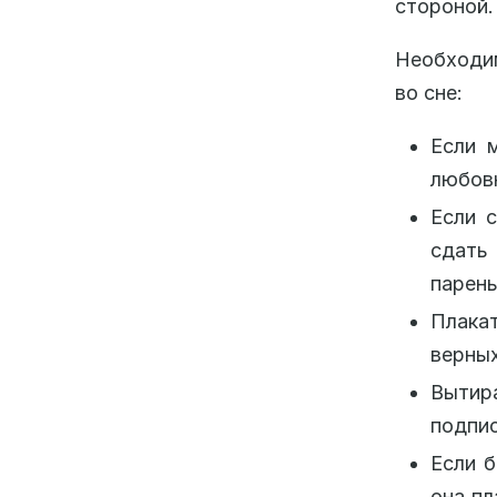
стороной.
Необходи
во сне:
Если м
любовн
Если с
сдать
парень
Плакат
верных
Вытир
подпис
Если б
она пл