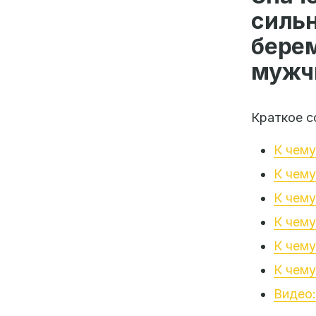
сильн
бере
мужч
Краткое с
К чему
К чему
К чему
К чему
К чему
К чему
Видео: