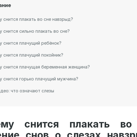
ание
у снится плакать во сне навзрыд?
у снится сильно плакать во сне?
у снится плачущий ребёнок?
у снится плачущий покойник?
у снится плачущая беременная женщина?
у снится горько плачущий мужчина?
део: что означают слезы
му снится плакать во
ение снов о слезах навзр