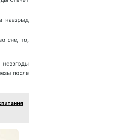
на навзрыд
о сне, то,
е невзгоды
лезы после
спитания