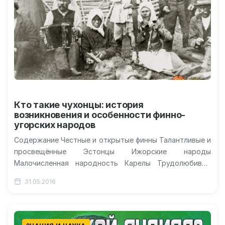
Кто такие чухонцы: история
возникновения и особенности финно-
угорских народов
Содержание Честные и открытые финны Талантливые и
просвещённые Эстонцы Ижорские народы
Малочисленная народность Карелы Трудолюбивые
вепсы Видео о чухонцах Кто такие чухонцы? Откуда
31.05.2016
пошли эти…