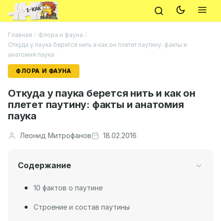
Главная
/
Флора и фауна
/
Откуда у паука берется нить и как он плетет паутину: факты и
анатомия паука
ФЛОРА И ФАУНА
Откуда у паука берется нить и как он
плетет паутину: факты и анатомия
паука
Леонид Митрофанов
18.02.2016
Содержание
10 фактов о паутине
Строение и состав паутины