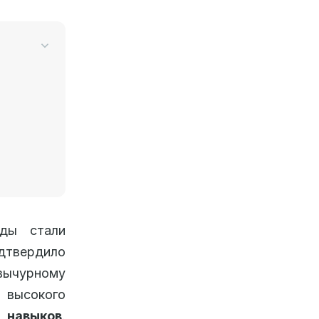
ды стали
дтвердило
вычурному
ысокого
 навыков
.