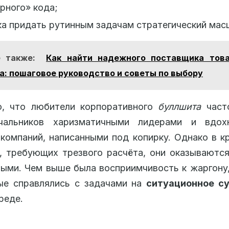
рного» кода;
а придать рутинным задачам стратегический мас
 также:
Как найти надежного поставщика тов
а: пошаговое руководство и советы по выбору
о, что любители корпоративного
буллшита
част
чальников харизматичными лидерами и вдох
компаний, написанными под копирку. Однако в к
, требующих трезвого расчёта, они оказываютс
ыми. Чем выше была восприимчивость к жаргону
ые справлялись с задачами на
ситуационное с
реде.