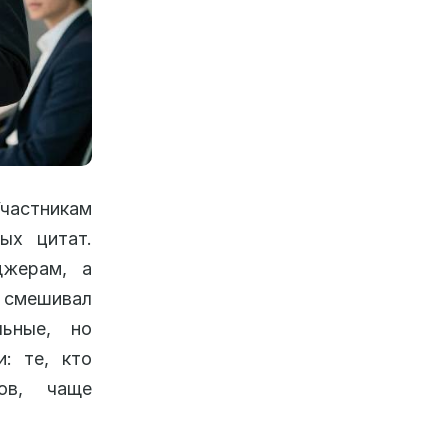
частникам
ых цитат.
джерам, а
смешивал
ьные, но
и: те, кто
ов, чаще