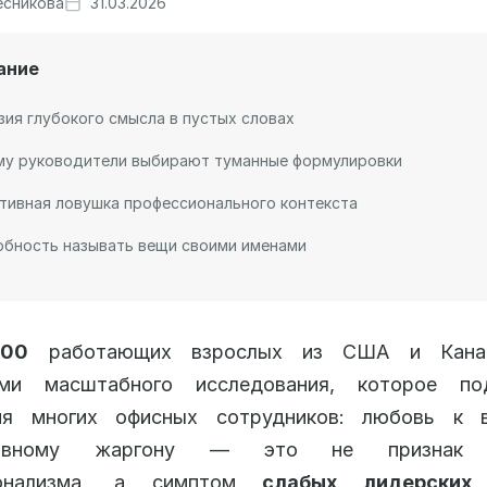
есникова
31.03.2026
ание
ия глубокого смысла в пустых словах
му руководители выбирают туманные формулировки
тивная ловушка профессионального контекста
обность называть вещи своими именами
000
работающих взрослых из США и Кана
ами масштабного исследования, которое по
ия многих офисных сотрудников: любовь к 
ативному жаргону — это не признак в
ионализма, а симптом
слабых лидерских