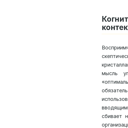
Когни
контек
Восприим
скептичес
кристалла
мысль у
«оптимал
обязател
использов
вводящим 
сбивает 
организац