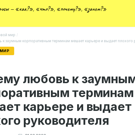
просы — «как?», «что?», «почему?», «зачем?»
вой мир
/
 к заумным корпоративным терминам мешает карьере и выдает плохого 
 МИР
ему любовь к заумны
поративным терминам
ет карьере и выдает
ого руководителя