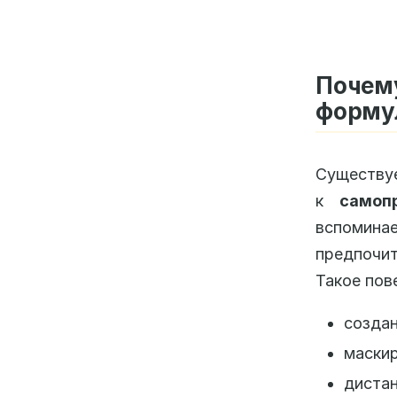
Почем
форму
Существуе
к
самоп
вспомина
предпочи
Такое пов
создан
маскир
диста