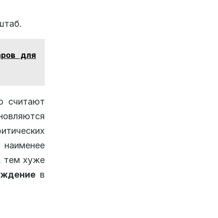
штаб.
аров для
о считают
новляются
ритических
я наименее
, тем хуже
уждение
в