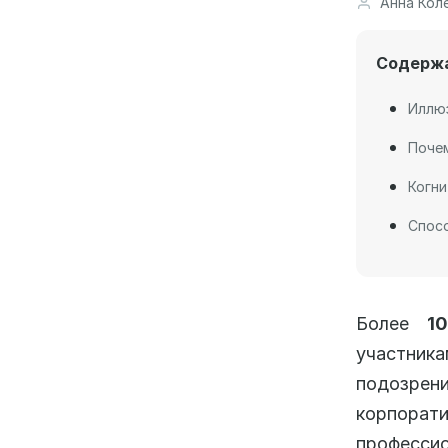
Анна Кол
Содерж
Иллюз
Поче
Когни
Спос
Более
1
участник
подозрен
корпор
професс