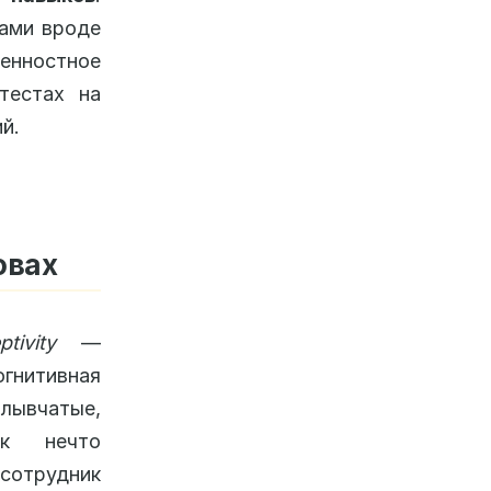
зами вроде
ценностное
тестах на
й.
овах
tivity
—
огнитивная
лывчатые,
ак нечто
сотрудник