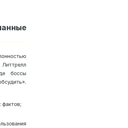
манные
клонностью
Литтрелл
где боссы
бсудить».
 фактов;
ьзования