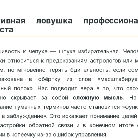
тивная ловушка профессиона
ста
чивость к чепухе — штука избирательная. Чело
ки относиться к предсказаниям астрологов или 
м, но мгновенно терять бдительность, если со
пакована в обёртку из слов «масштабируе
ьный поток». Нас подводит вера в то, что сло
ьно скрывает за собой
сложную мысль
. На
ание туманных терминов часто становится «фун
в заблуждение». Это искажает понимание целей
настройки обратной связи и в конечном итоге 
ии в копеечку из-за ошибок управления.