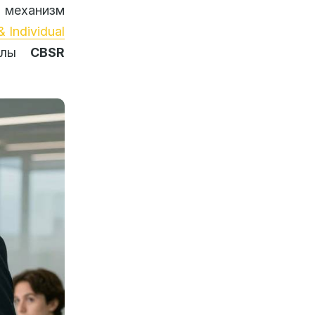
 механизм
& Individual
калы
CBSR