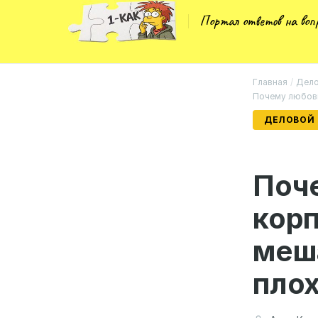
Портал ответов на во
Главная
/
Дело
Почему любовь
ДЕЛОВОЙ
Поч
кор
меша
плох