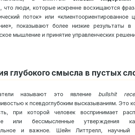
, что люди, которые искренне восхищаются фра
ический поток» или «клиентоориентированное 
ние», показывают более низкие результаты в 
ское мышление и принятие управленческих решени
я глубокого смысла в пустых сл
ватели называют это явление
bullshit recep
ивостью к псевдоглубоким высказываниям. Это к
сть, при которой человек воспринимает расп
тые или бессмысленные утверждения к
ельное и важное. Шейн Литтрелл, научный 