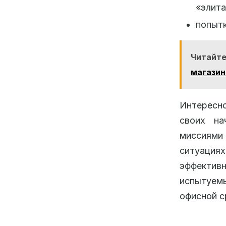
«элита
попытк
Читайте
магазин
Интересн
своих на
миссиями 
ситуациях
эффективн
испытуем
офисной с