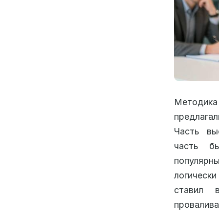
Методика
предлага
Часть вы
часть б
популяр
логически
ставил 
провалива