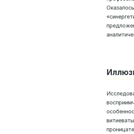
Оказалось
«синергет
предложе
аналитиче
Иллюзи
Исследо
восприимч
особенно
витиева
проницат