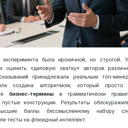
 эксперимента была ироничной, но строгой. У
ли оценить «деловую хватку» авторов различн
сказываний принадлежала реальным топ-мене
ыла создана алгоритмом, который просто 
ные
бизнес-термины
в грамматически правил
 пустые конструкции. Результаты обескуражил
высшие баллы бессмысленному набору сл
ли тесты на
флюидный интеллект
.