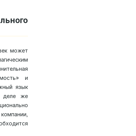
льного
век может
магическим
мнительная
мость» и
жный язык
 деле же
кционально
 компании,
обходится