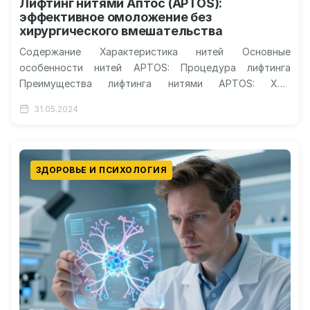
Лифтинг нитями Аптос (APTOS):
эффективное омоложение без
хирургического вмешательства
Содержание Характеристика нитей Основные
особенности нитей APTOS: Процедура лифтинга
Преимущества лифтинга нитями APTOS: Ход
процедуры Подготовка к процедуре Очистка кожи
31.05.2024
Местное обезболивание Введение нитей APTOS…
ЗДОРОВЬЕ И ПСИХОЛОГИЯ