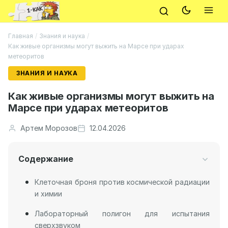
Главная
/
Знания и наука
/
Как живые организмы могут выжить на Марсе при ударах
метеоритов
ЗНАНИЯ И НАУКА
Как живые организмы могут выжить на
Марсе при ударах метеоритов
Артем Морозов
12.04.2026
Содержание
Клеточная броня против космической радиации
и химии
Лабораторный полигон для испытания
сверхзвуком