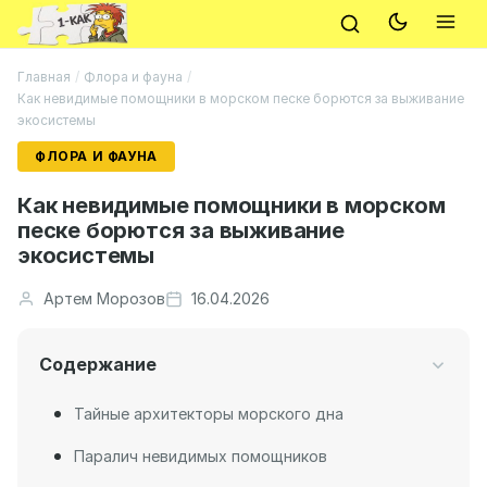
Главная
/
Флора и фауна
/
Как невидимые помощники в морском песке борются за выживание
экосистемы
ФЛОРА И ФАУНА
Как невидимые помощники в морском
песке борются за выживание
экосистемы
Артем Морозов
16.04.2026
Содержание
Тайные архитекторы морского дна
Паралич невидимых помощников