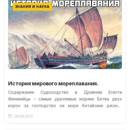
ЗНАНИЯ И НАУКА
История мирового мореплавания.
Содержание Судоходство в Древнем Египте
Финикийцы – самые удачливые моряки Битва двух
корон за господство на море Китайские джонки
прорывают блокаду Викинги опередили Колумба?
28.06.2017
Видео…