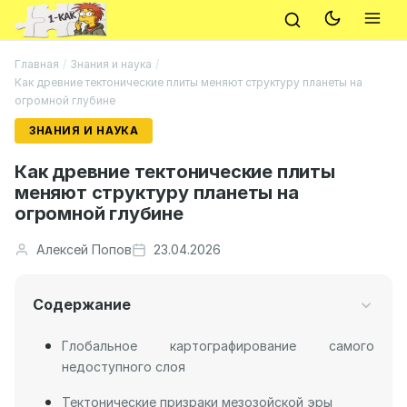
Главная
/
Знания и наука
/
Как древние тектонические плиты меняют структуру планеты на
огромной глубине
ЗНАНИЯ И НАУКА
Как древние тектонические плиты
меняют структуру планеты на
огромной глубине
Алексей Попов
23.04.2026
Содержание
Глобальное картографирование самого
недоступного слоя
Тектонические призраки мезозойской эры