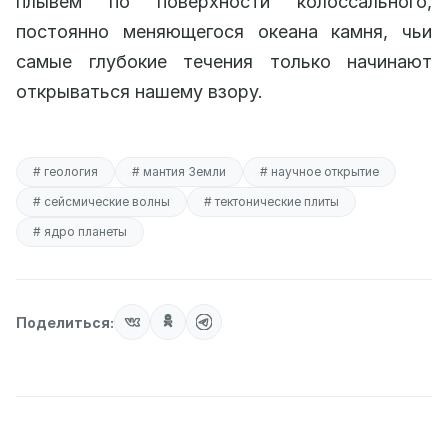
плывем по поверхности колоссального,
постоянно меняющегося океана камня, чьи
самые глубокие течения только начинают
открываться нашему взору.
# геология
# мантия Земли
# научное открытие
# сейсмические волны
# тектонические плиты
# ядро планеты
Поделиться: