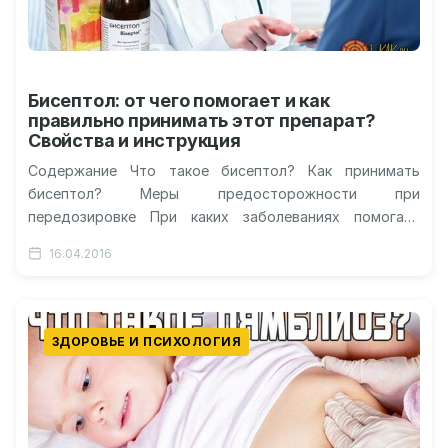
Бисептол: от чего помогает и как
правильно принимать этот препарат?
Свойства и инструкция
Содержание Что такое бисептол? Как принимать
бисептол? Меры предосторожности при
передозировке При каких заболеваниях помогает
бисептол? Бисептол: цена таблеток Видео о бисептоле
16.04.2016
Бисептол: от чего…
ЗДОРОВЬЕ И ПСИХОЛОГИЯ