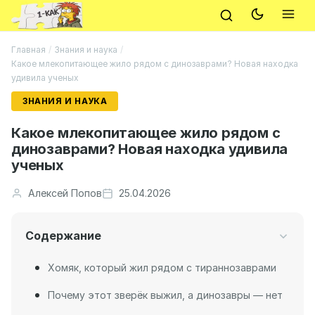
Главная
/
Знания и наука
/
Какое млекопитающее жило рядом с динозаврами? Новая находка
удивила ученых
ЗНАНИЯ И НАУКА
Какое млекопитающее жило рядом с
динозаврами? Новая находка удивила
ученых
Алексей Попов
25.04.2026
Содержание
Хомяк, который жил рядом с тираннозаврами
Почему этот зверёк выжил, а динозавры — нет