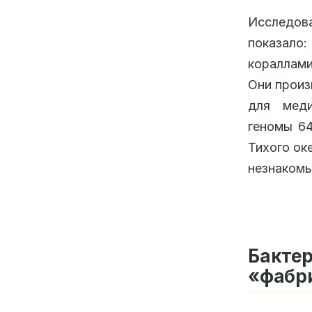
Исследов
показало
кораллами
Они произ
для меди
геномы 64
Тихого ок
незнакомы
Бакте
«фабр