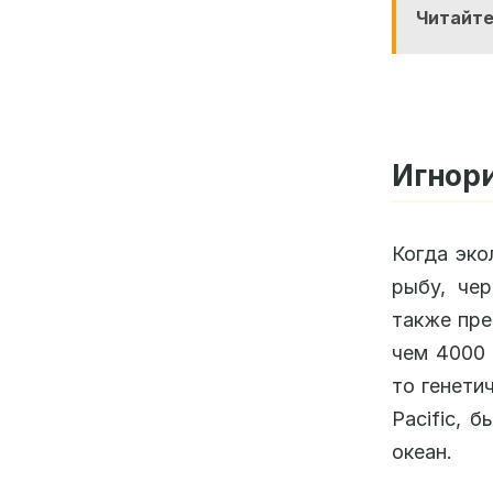
Читайте
Игнор
Когда эко
рыбу, чер
также пре
чем 4000 
то генети
Pacific, 
океан.