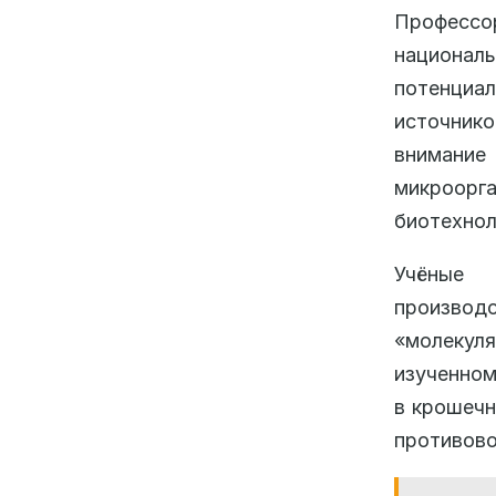
Профессор
националь
потенциал
источник
внимани
микроорг
биотехнол
Учёные 
производс
«молекул
изученном
в крошечн
противово