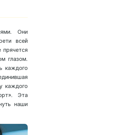
ями. Они
рети всей
 прячется
ом глазом.
ть каждого
единившая
 у каждого
орт». Эта
рнуть наши