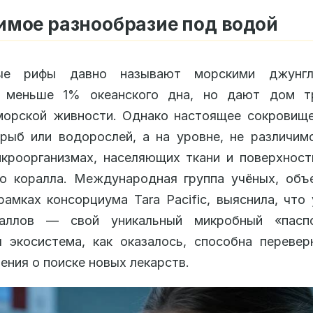
мое разнообразие под водой
вые рифы давно называют морскими джунгл
 меньше 1% океанского дна, но дают дом т
морской живности. Однако настоящее сокровище
рыб или водорослей, а на уровне, не различим
кроорганизмах, населяющих ткани и поверхнос
го коралла. Международная группа учёных, объ
рамках консорциума Tara Pacific, выяснила, что
аллов — свой уникальный микробный «пасп
 экосистема, как оказалось, способна переве
ения о поиске новых лекарств.