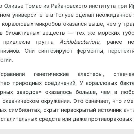
 Оливье Томас из Райановского института при 
ном университете в Голуэе сделал неожиданное 
 коралловых микробов оказался выше, чем у тр
ов биоактивных веществ — тех же морских губо
е привлекла группа
Acidobacteriota
, ранее не
анизмов. Они синтезируют ферменты, перспект
огии.
сравнили генетические кластеры, отвеч
тво природных соединений. У коралловых бакт
ярных заводов» оказалось больше, чем в люб
 океаническом окружении. Это означает, что име
ых симбионтах, скрыт нераскрытый источник ант
спалительных средств или даже противораковых 