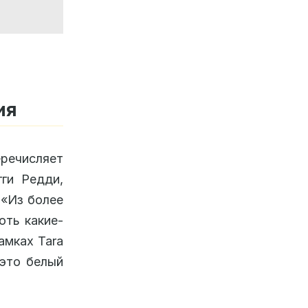
ия
еречисляет
гги Редди,
 «Из более
оть какие-
амках Tara
 это белый