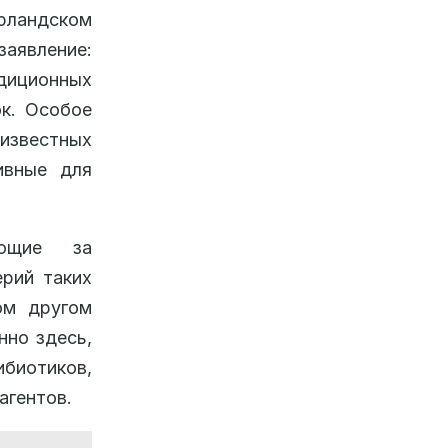
Ирландском
заявление:
адиционных
к. Особое
известных
ивные для
ающие за
ерий таких
ом другом
нно здесь,
ибиотиков,
агентов.