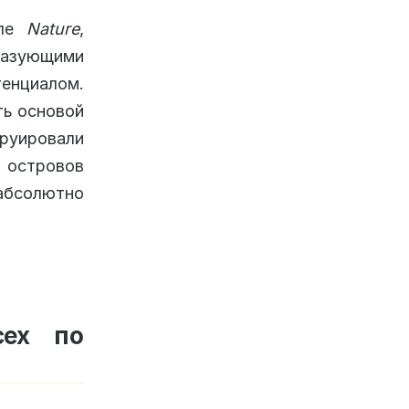
але
Nature
,
разующими
тенциалом.
ть основой
руировали
2 островов
 абсолютно
сех по