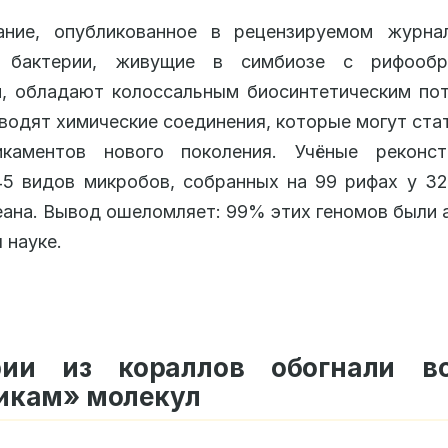
ание, опубликованное в рецензируемом журн
: бактерии, живущие в симбиозе с рифооб
, обладают колоссальным биосинтетическим по
водят химические соединения, которые могут ста
каментов нового поколения. Учёные реконст
5 видов микробов, собранных на 99 рифах у 3
еана. Вывод ошеломляет: 99% этих геномов были
 науке.
рии из кораллов обогнали в
икам» молекул