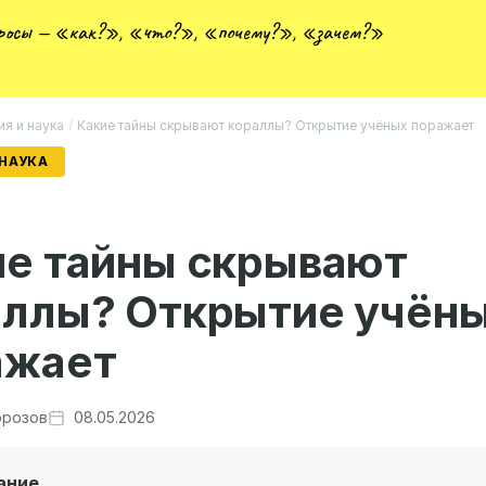
просы — «как?», «что?», «почему?», «зачем?»
ия и наука
/
Какие тайны скрывают кораллы? Открытие учёных поражает
 НАУКА
ие тайны скрывают
аллы? Открытие учён
ажает
розов
08.05.2026
ание