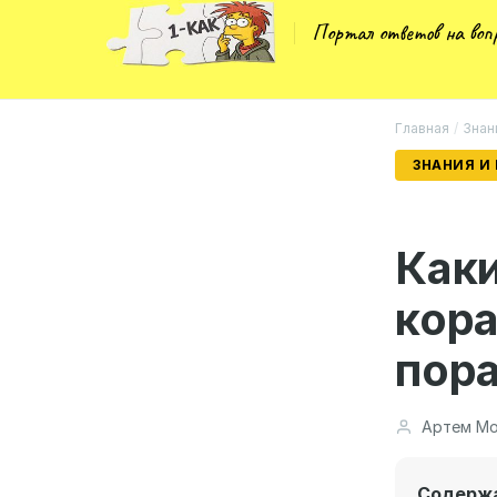
Портал ответов на во
Главная
/
Знан
ЗНАНИЯ И
Как
кор
пор
Артем Мо
Содерж