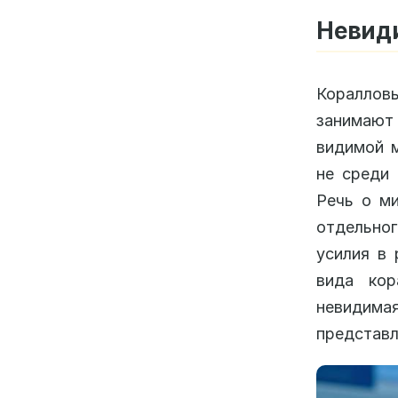
Невиди
Коралло
занимают
видимой 
не среди 
Речь о ми
отдельно
усилия в 
вида кор
невидимая
представл