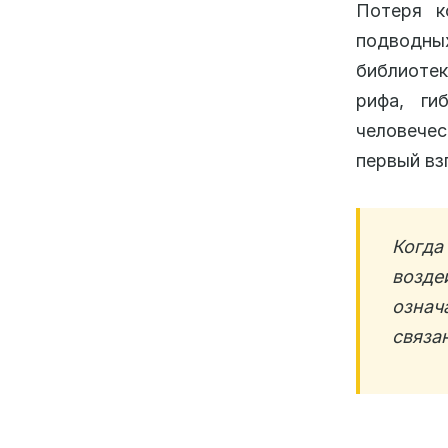
Потеря к
подводных
библиотек
рифа, ги
человечес
первый вз
Когд
возде
означ
связа