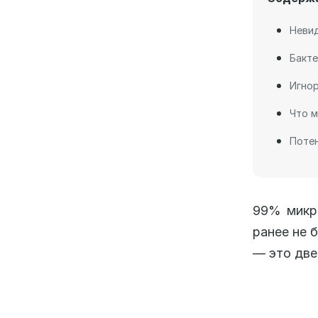
Неви
Бакте
Игно
Что м
Потен
99% микро
ранее не 
— это две