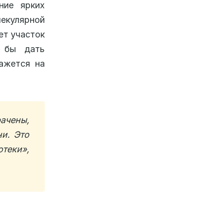
ние ярких
лекулярной
ет участок
и бы дать
кажется на
чены,
и. Это
теки»,