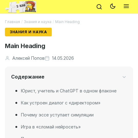
Главная
/
Знания и наука
/
Main Heading
ЗНАНИЯ И НАУКА
Main Heading
Алексей Попов
14.05.2026
Содержание
Юрист, учитель и ChatGPT в одном флаконе
Как устроен диалог с «директором»
Почему эссе уступает симуляции
Игра в «сломай нейросеть»