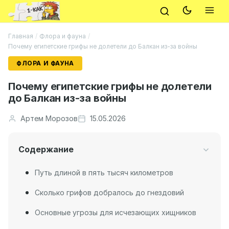
Главная
/
Флора и фауна
/
Почему египетские грифы не долетели до Балкан из-за войны
ФЛОРА И ФАУНА
Почему египетские грифы не долетели
до Балкан из-за войны
Артем Морозов
15.05.2026
Содержание
Путь длиной в пять тысяч километров
Сколько грифов добралось до гнездовий
Основные угрозы для исчезающих хищников