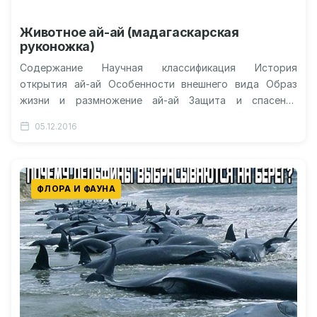
Животное ай-ай (мадагаскарская
руконожка)
Содержание Научная классификация История
открытия ай-ай Особенности внешнего вида Образ
жизни и размножение ай-ай Защита и спасение
руконожек Видео: естественная среда обитания
05.12.2016
мадагаскарской руконожки (ай-ай)…
ФЛОРА И ФАУНА