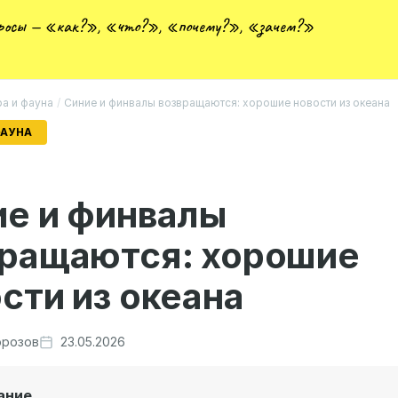
просы — «как?», «что?», «почему?», «зачем?»
а и фауна
/
Синие и финвалы возвращаются: хорошие новости из океана
ФАУНА
ие и финвалы
вращаются: хорошие
сти из океана
розов
23.05.2026
ание