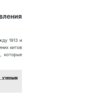
вления
жду 1913 и
иних китов
, которые
т ученым