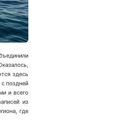
бъединили
Оказалось,
ются здесь
 с поздней
ми и всего
записей из
гиона, где