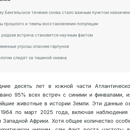
у Бенгельское течение снова стало важным пунктом назначен
ы прошлого и темпы восстановления популяции
 редкая встреча становится научным фактом
менные угрозы опаснее гарпунов
логии следят за тишиной океана
дние десять лет в южной части Атлантическо
вано 95% всех встреч с синими и финвалами, 
ейшие животные в истории Земли. Эти данные 
 1964 по март 2025 года, включая наблюдения 
 Западной Африки. Хотя общее количество особ
 критически низким, сам факт роста частоты в