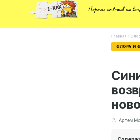
Портал ответов на во
Главная
/
Флор
ФЛОРА И 
Син
воз
ново
Артем Мо
Содерж