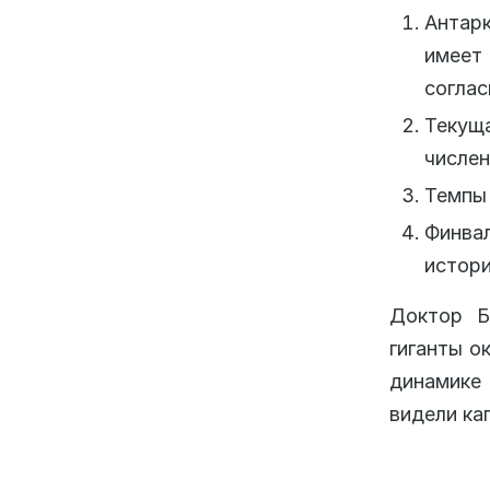
Антар
имеет
согла
Текущ
числен
Темпы 
Финва
истори
Доктор Б
гиганты о
динамике 
видели ка