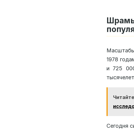
Шрамы
попул
Масштабы 
1978 года
и 725 00
тысячелет
Читайте
исследо
Сегодня с