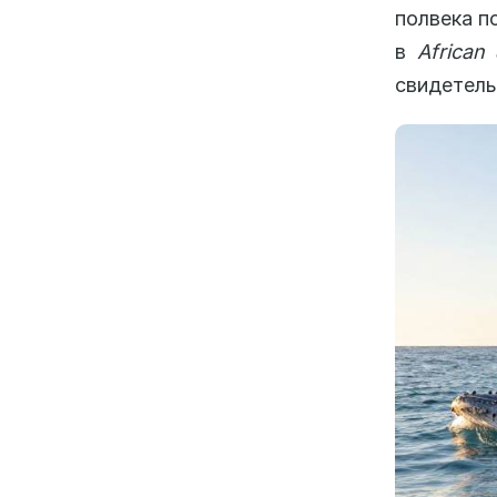
полвека п
в
African
свидетель