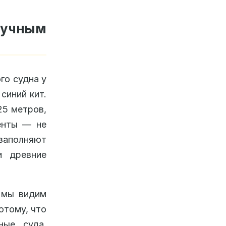
аучным
го судна у
синий кит.
25 метров,
менты — не
заполняют
и древние
: мы видим
отому, что
ные суда,