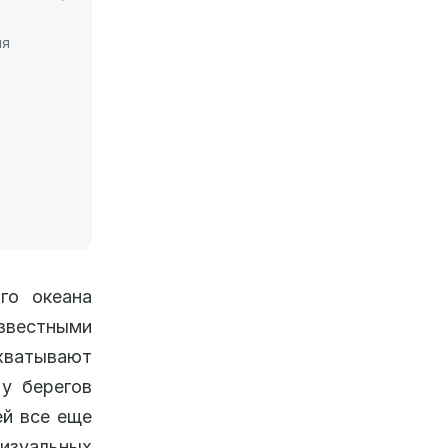
ия
го океана
известными
охватывают
у берегов
ей все еще
изуальных