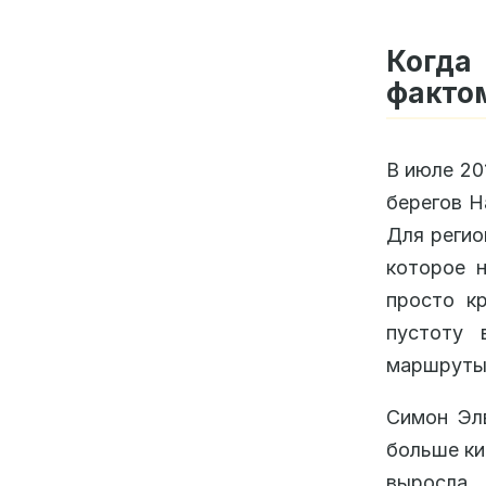
Когда
факто
В июле 20
берегов Н
Для регио
которое н
просто к
пустоту 
маршруты
Симон Элв
больше ки
выросла