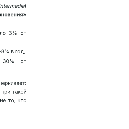
ntermedia
)
зновения»
оло 3% от
8% в год;
в 30% от
еркивает:
 при такой
не то, что