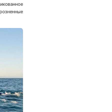
ликованное
зрозненные