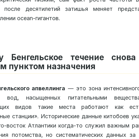
в после десятилетий затишья меняет предст
лении ocean-гигантов.
у Бенгельское течение снова
м пунктом назначения
нгельского апвеллинга
— это зона интенсивног
ых вод, насыщенных питательными веществ
щих видов такие места работают как ест
ные станции». Исторические данные китобоев ук
го-восток Атлантики когда-то служил важным р
ния потомства, но систематических данных за 