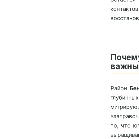
контакто
восстанов
Почем
важны
Район
Бе
глубинн
мигрирую
«заправоч
то, что ю
выращива