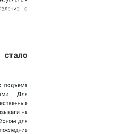
авление о
 стало
о подъема
ами. Для
ественные
азывали на
айоном для
последние