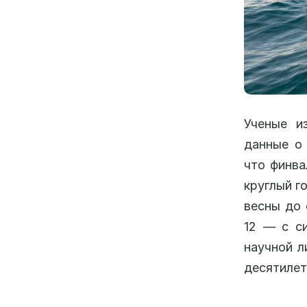
Ученые и
данные о 
что финва
круглый г
весны до 
12 — с си
научной л
десятилет