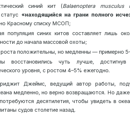
ктический синий кит (
Balaenoptera musculus i
 статус
«находящийся на грани полного исче
сно Красному списку МСОП;
ая популяция синих китов составляет лишь ок
ности до начала массовой охоты;
роста положительны, но медленны — примерно 5–
лы восстановились чуть лучше, достигну
ческого уровня, с ростом 4–5% ежегодно.
риджит Джеймс, ведущий автор работы, подч
кеана медленно, но верно возвращаются. Но даже
потребуются десятилетия, чтобы увидеть в океа
питаны судов столетие назад.