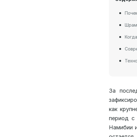
Почем
Шрам
Когда
Совре
Техно
За после
зафиксиро
как крупн
период с
Намибии и
остается