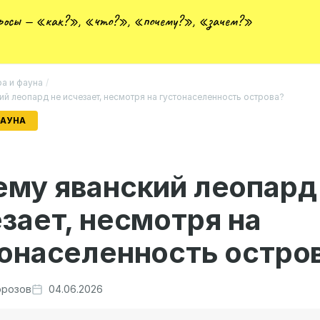
просы — «как?», «что?», «почему?», «зачем?»
а и фауна
/
й леопард не исчезает, несмотря на густонаселенность острова?
ФАУНА
му яванский леопард
зает, несмотря на
онаселенность остро
розов
04.06.2026