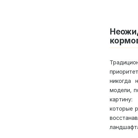
Неож
кормо
Традицион
приорите
никогда 
модели, п
картину
которые р
восстан
ландшафта