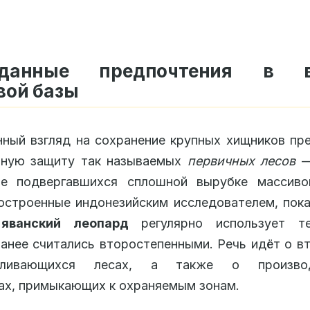
иданные предпочтения в в
вой базы
ный взгляд на сохранение крупных хищников пр
тную защиту так называемых
первичных лесов
—
не подвергавшихся сплошной вырубке массиво
остроенные индонезийским исследователем, пок
:
яванский леопард
регулярно использует те
анее считались второстепенными. Речь идёт о в
авливающихся лесах, а также о производ
х, примыкающих к охраняемым зонам.