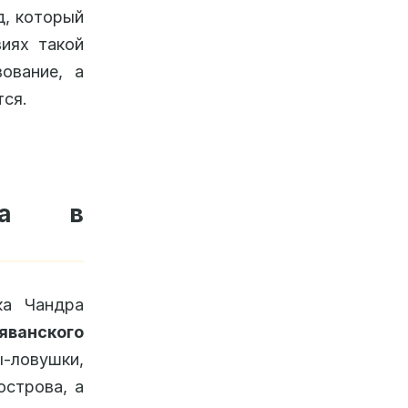
д, который
виях такой
ование, а
тся.
ка в
ка Чандра
яванского
-ловушки,
острова, а