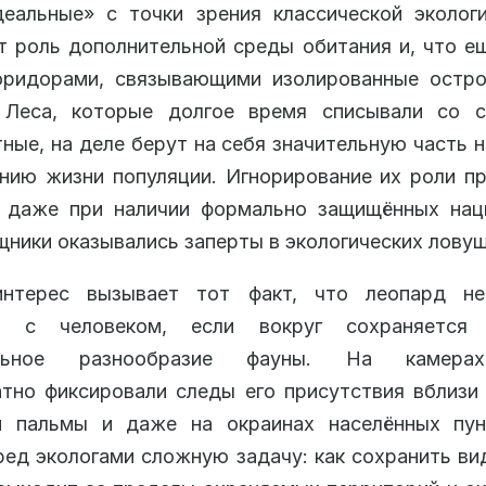
еальные» с точки зрения классической эколог
 роль дополнительной среды обитания и, что е
оридорами, связывающими изолированные остро
 Леса, которые долгое время списывали со с
ные, на деле берут на себя значительную часть н
ию жизни популяции. Игнорирование их роли п
о даже при наличии формально защищённых нац
щники оказывались заперты в экологических ловуш
нтерес вызывает тот факт, что леопард не
ва с человеком, если вокруг сохраняется
ельное разнообразие фауны. На камерах-
тно фиксировали следы его присутствия вблизи
й пальмы и даже на окраинах населённых пун
ред экологами сложную задачу: как сохранить ви