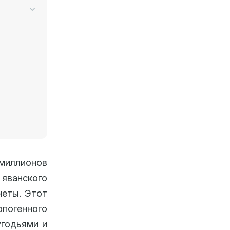
 миллионов
яванского
неты. Этот
погенного
угодьями и