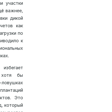
ии участки
щё важнее,
вки дикой
четов как
агрузки по
риводило к
иональных
ках.
 избегает
 хотя бы
ловушках
 плантаций
ктов. Это
д, который