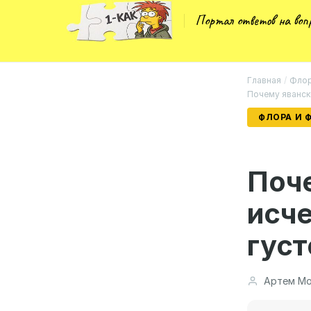
Портал ответов на во
Главная
/
Флор
Почему явански
ФЛОРА И 
Поче
исче
густ
Артем Мо