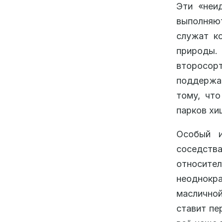
Эти «неид
выполняют
служат к
природы.
второсорт
поддержан
тому, чт
парков хи
Особый и
соседст
относит
неоднокра
маслично
ставит пе