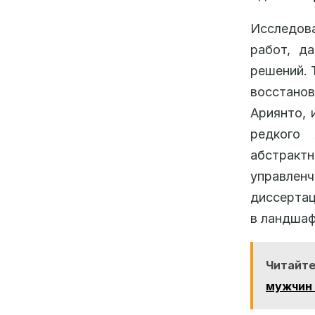
Исследова
работ, д
решений. 
восстано
Ариянто, 
редкого
абстрак
управленч
диссертац
в ландшаф
Читайте
мужчин 