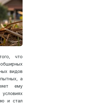
того, что
 обширных
пных видов
пытных, а
ляет ему
условиях
ию и стал