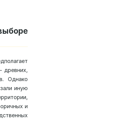
ыборе
едполагает
 древних,
в. Однако
азали иную
рритории,
торичных и
ственных