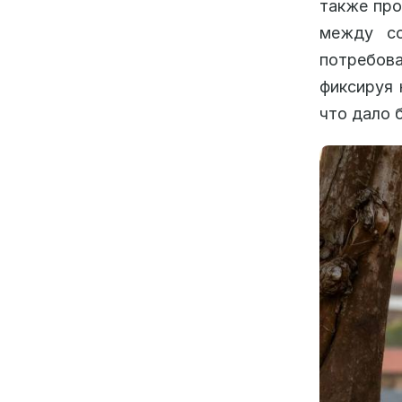
также про
между со
потребова
фиксируя 
что дало 