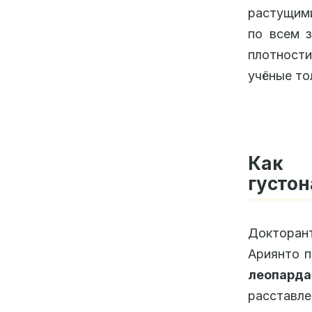
растущими
по всем з
плотност
учёные то
Как
густон
Докторан
Ариянто п
леопарда
расставле