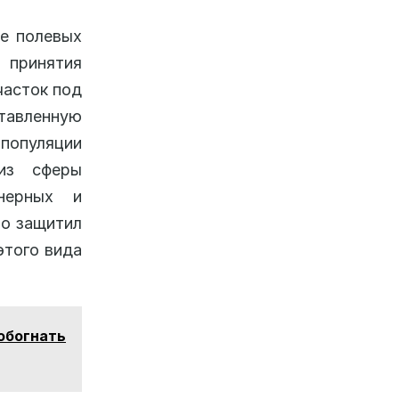
де полевых
 принятия
часток под
тавленную
 популяции
из сферы
нерных и
но защитил
этого вида
обогнать