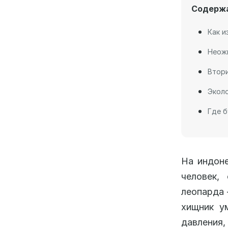
Содерж
Как и
Неож
Втори
Эколо
Где б
На индоне
человек,
леопарда 
хищник у
давления,