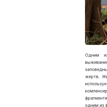
Одним из
выживани
заповедны
жертв. Ж
использ
компенс
фрагмент
одним из 