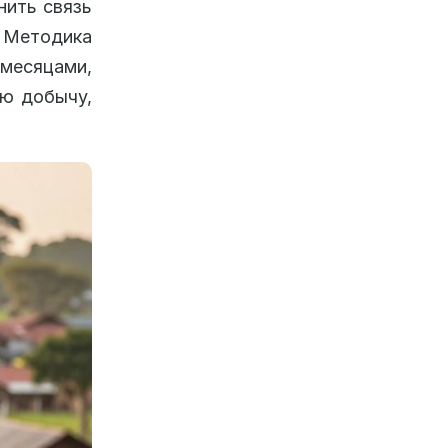
нить связь
 Методика
 месяцами,
ую добычу,