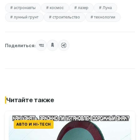
# астронавты
# космос
# лазер
# Луна
# лунный грунт
# строительство
# технологии
Поделиться:
Читайте также
АВТО И HI-TECH