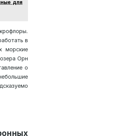
нные для
крофлоры.
работать в
х морские
 озера Орн
тавление о
ебольшие
дсказуемо
ронных