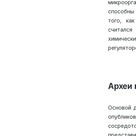
микроорг
способны 
того, ка
считался
химичес
регулятор
Археи 
Основой д
опублико
сосредото
предста