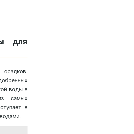
ы для
 осадков.
удобренных
кой воды в
из самых
ступает в
 водами.