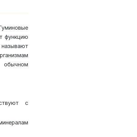
Гуминовые
ют функцию
называют
ганизмам
в обычном
ствуют с
 минералам