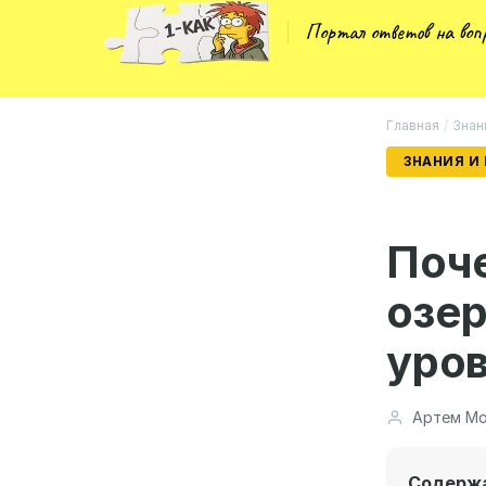
Портал ответов на во
Главная
/
Знан
ЗНАНИЯ И
Поч
озе
уров
Артем Мо
Содерж