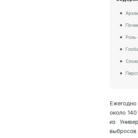
Археи
Почем
Роль 
Глоба
Слож
Перс
Ежегодно 
около 140
из Униве
выбросо