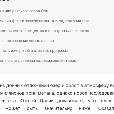
 в иле датского озера Орн
у сульфаты и железо важны для задержания газа
органического вещества и электронных челноков
льное значение новых данных
ность измерений и скрытые процессы
пективы управления водными экосистемами
из донных отложений озёр и болот в атмосферу 
 миллионов тонн метана, однако новое исследова
рситета Южной Дании доказывает, что реаль
в может быть значительно ниже. Оказал