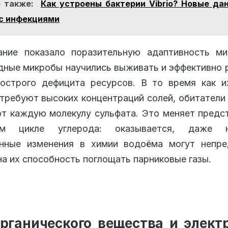
 также:
Как устроены бактерии Vibrio? Новые да
с инфекциями
ание показало поразительную адаптивность ми
ные микробы научились выживать и эффективно 
 острого дефицита ресурсов. В то время как и
требуют высоких концентраций солей, обитатели
т каждую молекулу сульфата. Это меняет предс
ном цикле углерода: оказывается, даже н
енные изменения в химии водоёма могут непре
на их способность поглощать парниковые газы.
органического вещества и элект