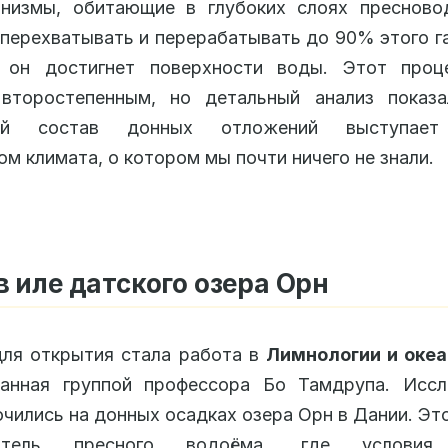
анизмы, обитающие в глубоких слоях пресновод
перехватывать и перерабатывать до 90% этого г
к он достигнет поверхности воды. Этот проц
 второстепенным, но детальный анализ показа
кий состав донных отложений выступает
ом климата, о котором мы почти ничего не знали.
в иле датского озера Орн
ля открытия стала работа в
Лимнологии и оке
ванная группой профессора Бо Тамдрупа. Иссл
чились на донных осадках озера Орн в Дании. Эт
витель пресного водоёма, где условия