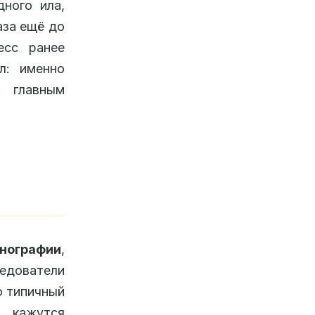
ного ила,
аза ещё до
есс ранее
л: именно
 главным
анографии
,
едователи
о типичный
 кажутся