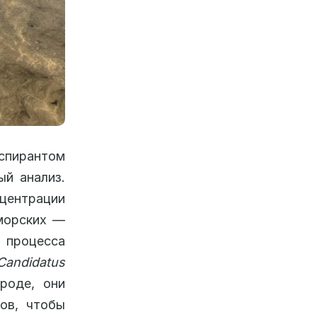
спирантом
ый анализ.
центрации
 морских —
 процесса
Candidatus
роде, они
ов, чтобы