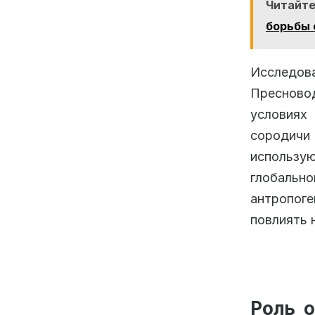
Читайте
борьбы 
Исследов
Пресновод
условиях
сородичи 
использую
глобаль
антропог
повлиять 
Роль 