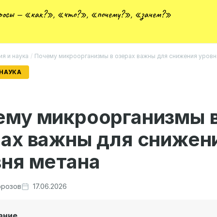
просы — «как?», «что?», «почему?», «зачем?»
ия и наука
/
Почему микроорганизмы в озерах важны для снижения уровн
 НАУКА
ему микроорганизмы 
рах важны для снижен
ня метана
розов
17.06.2026
ание