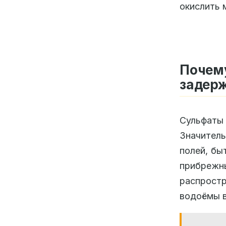
окислить м
Поче
задерж
Сульфаты
Значитель
полей, бы
прибреж
распрост
водоёмы в