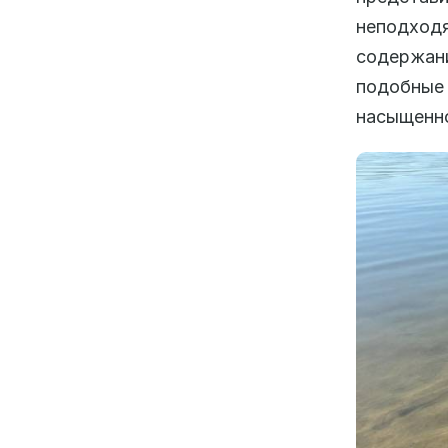
неподход
содержан
подобные
насыщенно