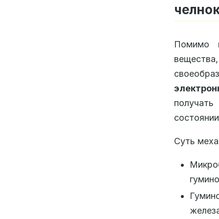
челно
Помимо м
вещества,
своеобр
электро
получать
состоянии
Суть меха
Микро
гумино
Гумино
железа