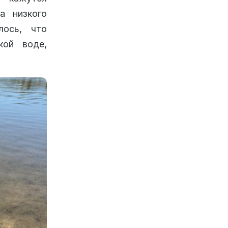
а низкого
лось, что
кой воде,