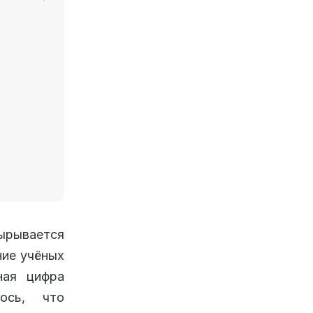
вырывается
ние учёных
ная цифра
ось, что