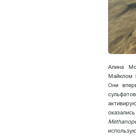
Алина Мо
Майклом В
Они впер
сульфатов
активиру
оказал
Methanop
использу