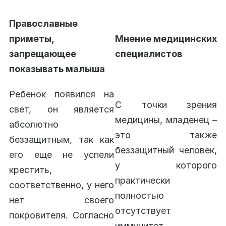
Православные
приметы,
Мнение медицинских
запрещающее
специалистов
показывать малыша
Ребенок появился на
С точки зрения
свет, он является
медицины, младенец –
абсолютно
это также
беззащитным, так как
беззащитный человек,
его еще не успели
у которого
крестить,
практически
соответственно, у него
полностью
нет своего
отсутствует
покровителя. Согласно
иммунитет.