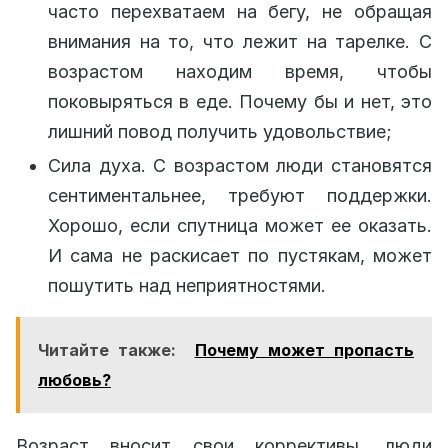
часто перехватаем на бегу, не обращая
внимания на то, что лежит на тарелке. С
возрастом находим время, чтобы
поковыряться в еде. Почему бы и нет, это
лишний повод получить удовольствие;
Сила духа. С возрастом люди становятся
сентиментальнее, требуют поддержки.
Хорошо, если спутница может ее оказать.
И сама не раскисает по пустякам, может
пошутить над неприятностями.
Читайте также:
Почему может пропасть
любовь?
Возраст вносит свои коррективы, люди