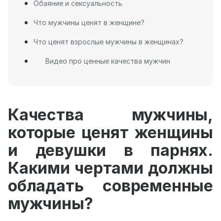
Обаяние и сексуальность
Что мужчины ценят в женщине?
Что ценят взрослые мужчины в женщинах?
Видео про ценные качества мужчин
Качества мужчины,
которые ценят женщины
и девушки в парнях.
Какими чертами должны
обладать современные
мужчины?