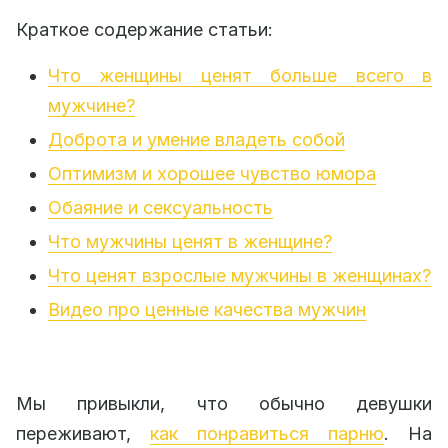
Краткое содержание статьи:
Что женщины ценят больше всего в
мужчине?
Доброта и умение владеть собой
Оптимизм и хорошее чувство юмора
Обаяние и сексуальность
Что мужчины ценят в женщине?
Что ценят взрослые мужчины в женщинах?
Видео про ценные качества мужчин
Мы привыкли, что обычно девушки
переживают,
как понравиться парню
. На