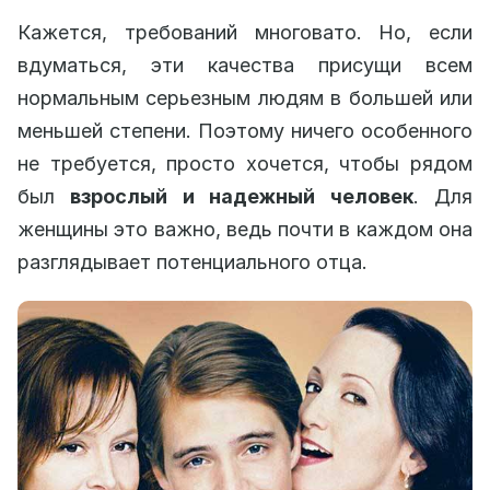
Кажется, требований многовато. Но, если
вдуматься, эти качества присущи всем
нормальным серьезным людям в большей или
меньшей степени. Поэтому ничего особенного
не требуется, просто хочется, чтобы рядом
был
взрослый и надежный человек
. Для
женщины это важно, ведь почти в каждом она
разглядывает потенциального отца.