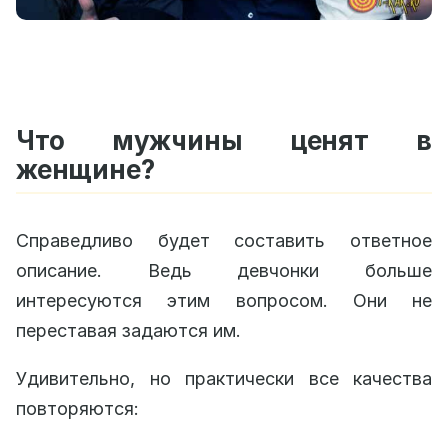
Что мужчины ценят в
женщине?
Справедливо будет составить ответное
описание. Ведь девчонки больше
интересуются этим вопросом. Они не
переставая задаются им.
Удивительно, но практически все качества
повторяются: