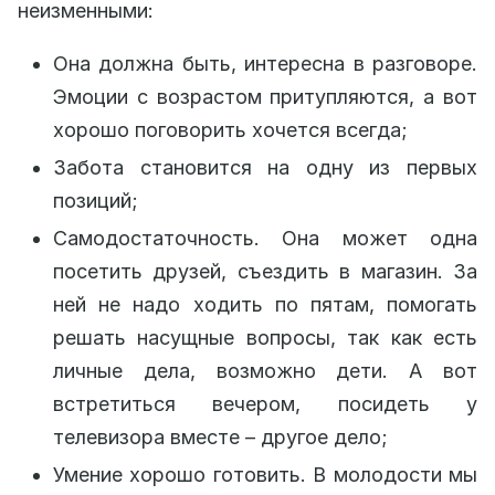
неизменными:
Она должна быть, интересна в разговоре.
Эмоции с возрастом притупляются, а вот
хорошо поговорить хочется всегда;
Забота становится на одну из первых
позиций;
Самодостаточность. Она может одна
посетить друзей, съездить в магазин. За
ней не надо ходить по пятам, помогать
решать насущные вопросы, так как есть
личные дела, возможно дети. А вот
встретиться вечером, посидеть у
телевизора вместе – другое дело;
Умение хорошо готовить. В молодости мы