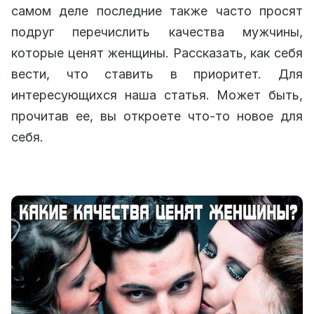
самом деле последние также часто просят
подруг перечислить качества мужчины,
которые ценят женщины. Рассказать, как себя
вести, что ставить в приоритет. Для
интересующихся наша статья. Может быть,
прочитав ее, вы откроете что-то новое для
себя.