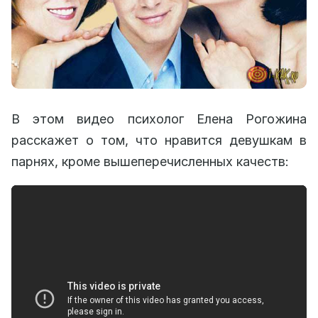
В этом видео психолог Елена Рогожина
расскажет о том, что нравится девушкам в
парнях, кроме вышеперечисленных качеств: