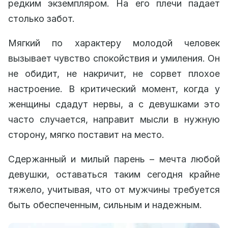
редким экземпляром. На его плечи падает
столько забот.
Мягкий по характеру молодой человек
вызывает чувство спокойствия и умиления. Он
не обидит, не накричит, не сорвет плохое
настроение. В критический момент, когда у
женщины сдадут нервы, а с девушками это
часто случается, направит мысли в нужную
сторону, мягко поставит на место.
Сдержанный и милый парень – мечта любой
девушки, оставаться таким сегодня крайне
тяжело, учитывая, что от мужчины требуется
быть обеспеченным, сильным и надежным.