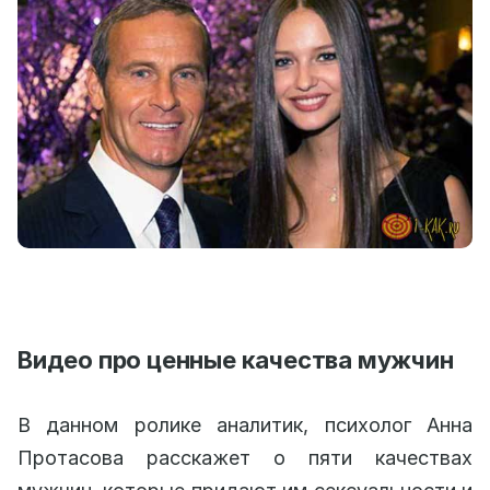
Видео про ценные качества мужчин
В данном ролике аналитик, психолог Анна
Протасова расскажет о пяти качествах