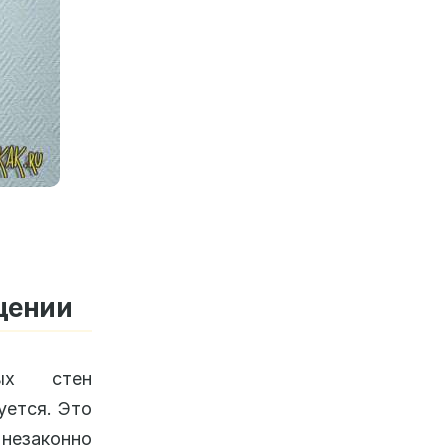
щении
ных стен
уется. Это
 незаконно