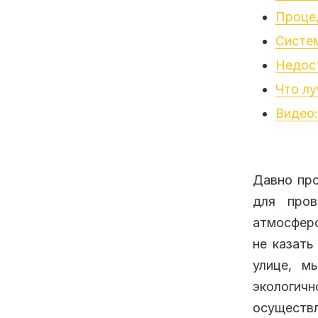
Проце
Систе
Недос
Что лу
Видео:
Давно про
для пров
атмосферо
не казать
улице, м
экологич
осуществл