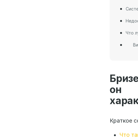
Сист
Недо
Что л
Ви
Бризе
он 
хара
Краткое с
Что та