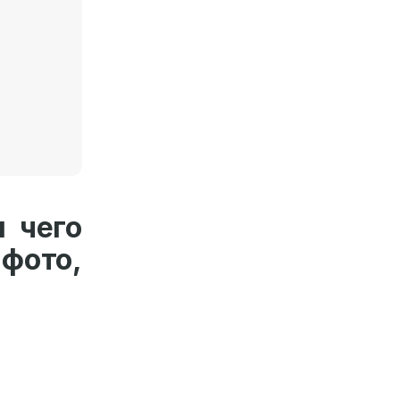
я чего
ото,