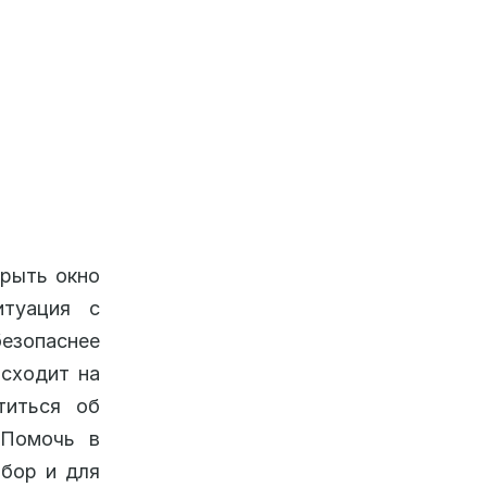
крыть окно
итуация с
безопаснее
исходит на
титься об
 Помочь в
ибор и для