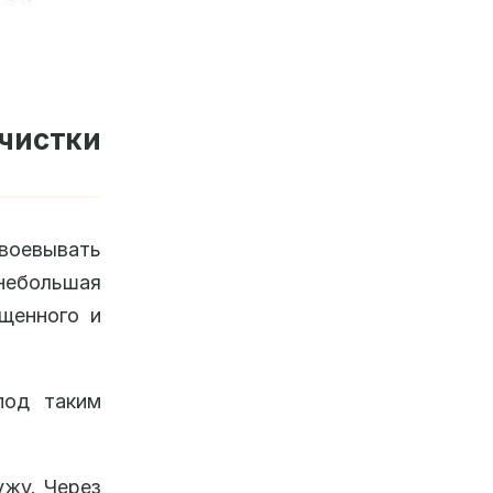
чистки
воевывать
 небольшая
щенного и
под таким
ужу. Через