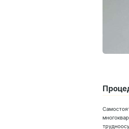
Процед
Самосто
многоквар
трудноосу