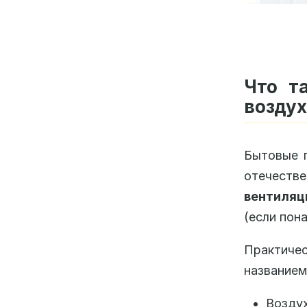
Что т
воздух
Бытовые 
отечестве
вентиляц
(если пон
Практиче
названием
Воздух