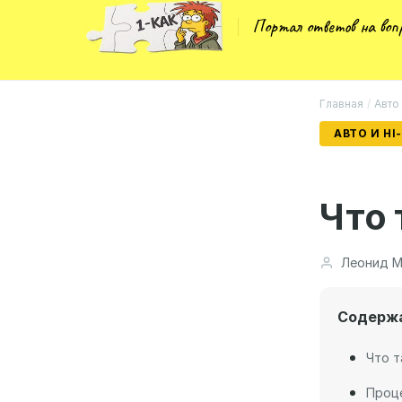
Портал ответов на во
Главная
/
Авто 
АВТО И HI
Что 
Леонид М
Содерж
Что т
Проц