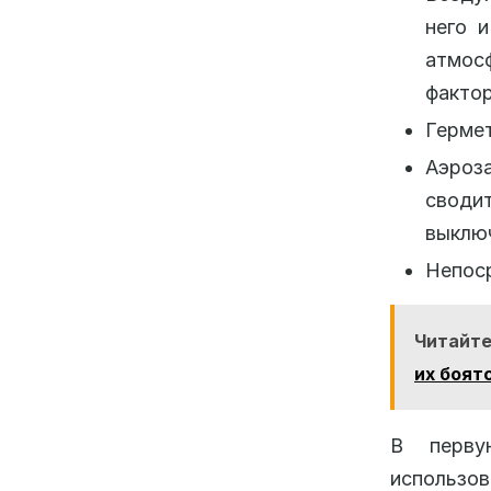
него 
атмос
фактор
Гермет
Аэроз
своди
выключ
Непоср
Читайте
их боят
В перву
использов