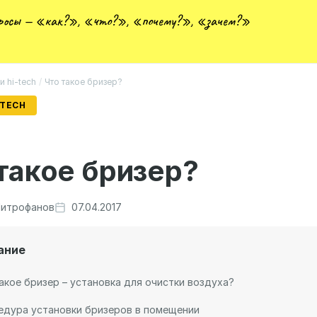
просы — «как?», «что?», «почему?», «зачем?»
и hi-tech
/
Что такое бризер?
-TECH
такое бризер?
итрофанов
07.04.2017
ание
акое бризер – установка для очистки воздуха?
едура установки бризеров в помещении