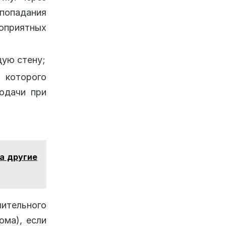
попадания
оприятных
щую стену;
 которого
одачи при
а другие
тельного
ома), если