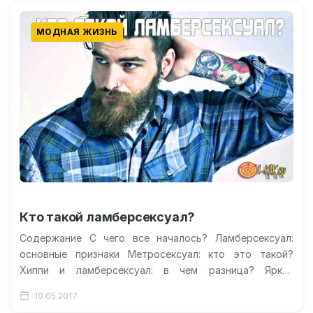
МОДНАЯ ЖИЗНЬ
Кто такой ламберсексуал?
Содержание С чего все началось? Ламберсексуал:
основные признаки Метросексуал: кто это такой?
Хиппи и ламберсексуал: в чем разница? Яркие
представители движения Ламберсексуал – кто это…
10.05.2017