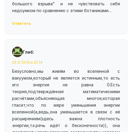
большого взрыва" и не чувствовать себя
недоумком по сравнению с этими ботаниками…
Ответить
:
Глеб
05.12.2019 в 22:14
Безусловно,мы живём во вселенной с
вакуумом,который не является истинным,то есть
его энергия не равна 0.Есть
теория,подтверждённая математическими
расчётами,объясняющая многое,которая
гласит,что по мере уменьшения энергии
вселенной(а,ведь,она уменьшается в связи с её
расширением(здесь важна плотность
энергии,т.к.речь идёт о бесконечности)), она