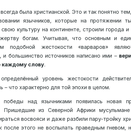
 всегда была христианской. Это и так понятно тем,
вовании язычников, которые на протяжении ты
 свою культуру на континенте, строили города и
жертву богам. Учитывая, что основным и еди
ем подобной жестокости «варваров» явля
, и большинство источников написано ими –
вер
е каждому слову
.
 определённый уровень жестокости действите
ь – что характерно для той эпохи в целом.
 победы над язычниками появилась новая п
. Пришедшие из Северной Африки мусульмане
ираться восвояси и даже разбили пару-тройку хр
к после этого не воспылать праведным гневом, 