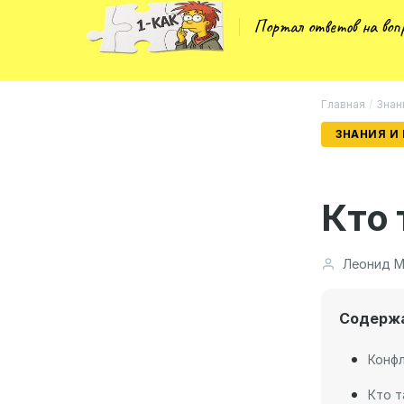
Портал ответов на во
Главная
/
Знан
ЗНАНИЯ И
Кто 
Леонид М
Содерж
Конфл
Кто т