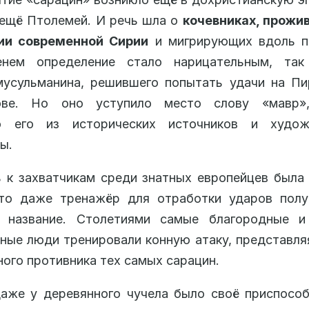
ещё Птолемей. И речь шла о
кочевниках, прожи
ии современной Сирии
и мигрирующих вдоль п
нем определение стало нарицательным, так
мусульманина, решившего попытать удачи на Пи
ове. Но оно уступило место слову «мавр»
о его из исторических источников и худож
ы.
 к захватчикам среди знатных европейцев была
что даже тренажёр для отработки ударов полу
 название. Столетиями самые благородные и
ные люди тренировали конную атаку, представля
ого противника тех самых сарацин.
аже у деревянного чучела было своё приспосо