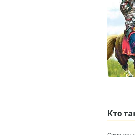
Кто та
Само поня