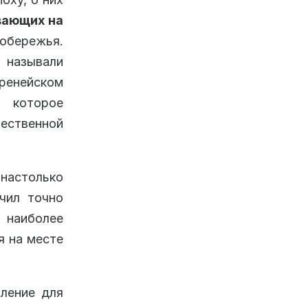
вающих на
обережья.
 называли
ренейском
, которое
ественной
 настолько
чил точно
 наиболее
я на месте
бление для