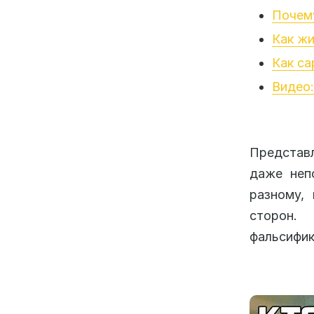
Почему
Как жи
Как са
Видео:
Представл
даже неп
разному,
сторон.
фальсифик