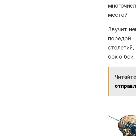
многочисл
место?
Звучит не
победой 
столетий,
бок о бок,
Читайте
отправл