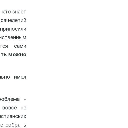
 кто знает
сячелетий
 приносили
нственным
ются сами
ить можно
льно имел
роблема –
 вовсе не
истианских
не собрать