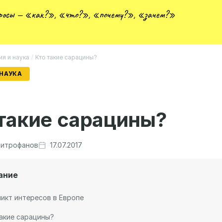
просы — «как?», «что?», «почему?», «зачем?»
ия и наука
/
Кто такие сарацины?
 НАУКА
такие сарацины?
итрофанов
17.07.2017
ание
икт интересов в Европе
акие сарацины?