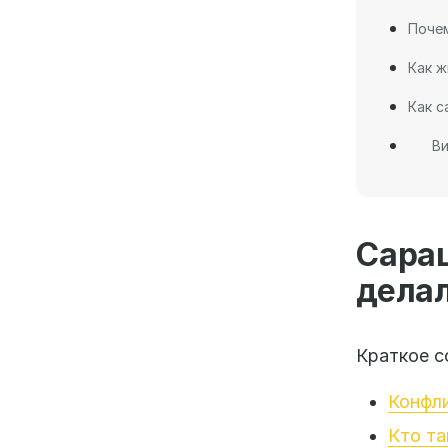
Почем
Как ж
Как с
Ви
Сара
делал
Краткое с
Конфли
Кто та