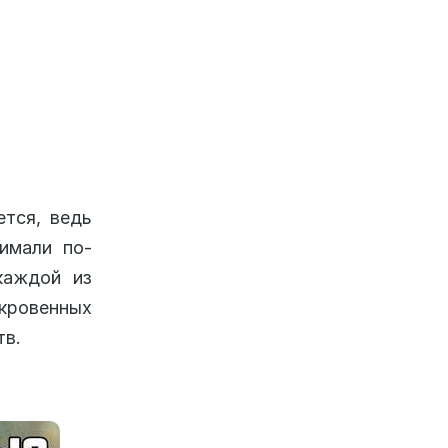
ется, ведь
имали по-
каждой из
ровенных
тв.