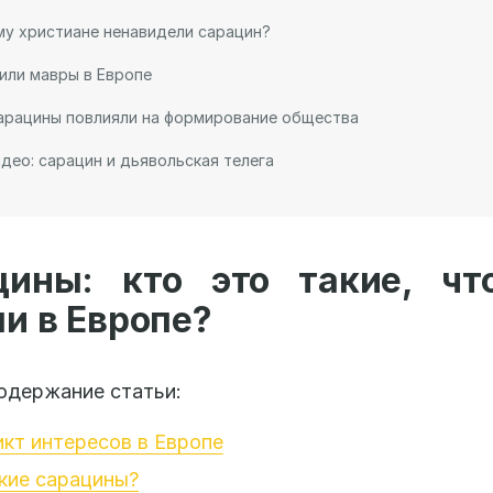
у христиане ненавидели сарацин?
или мавры в Европе
арацины повлияли на формирование общества
део: сарацин и дьявольская телега
цины: кто это такие, чт
и в Европе?
одержание статьи:
кт интересов в Европе
кие сарацины?