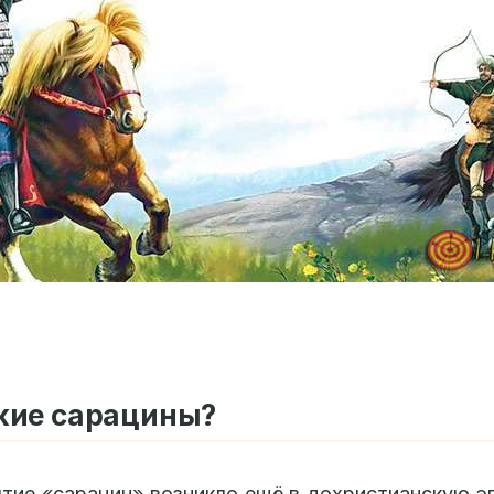
кие сарацины?
тие «сарацин» возникло ещё в дохристианскую эп