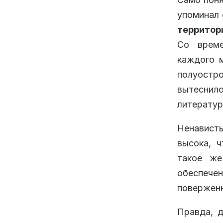
упоминал 
территор
Со време
каждого 
полуостр
вытеснил
литератур
Ненависть
высока, 
такое же
обеспечен
поверженн
Правда, д