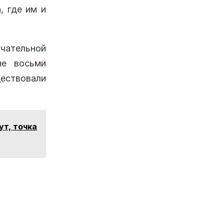
, где им и
нчательной
не восьми
ществовали
ут, точка