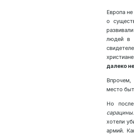
Европа не
о сущест
развивали
людей в 
свидетел
христиане
далеко н
Впрочем,
место быт
Но после
сарацины
хотели уб
армий. Ка