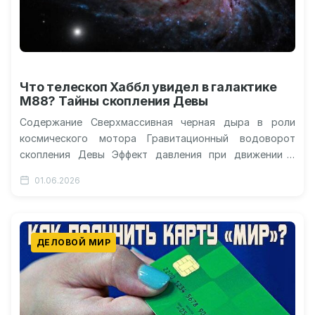
Что телескоп Хаббл увидел в галактике
М88? Тайны скопления Девы
Содержание Сверхмассивная черная дыра в роли
космического мотора Гравитационный водоворот
скопления Девы Эффект давления при движении и
потеря звездного топлива Взгляд Хаббла на
01.06.2026
эволюцию в…
ДЕЛОВОЙ МИР