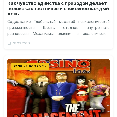
Как чувство единства с природой делает
человека счастливее и спокойнее каждый
день
Содержание Глобальный масштаб психологической
привязанности Шесть столпов внутреннего
равновесия Механизмы влияния и экологический
парадокс Нюансы и ограничения анализа Практический
31.03.2026
вектор для каждого Чувство эмоциональной связи…
РАЗНЫЕ ВОПРОСЫ