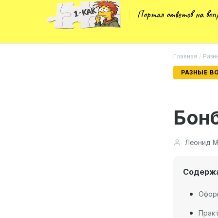
Портал ответов на во
Главная
/
Разн
РАЗНЫЕ В
Бонб
Леонид М
Содерж
Оформ
Практ