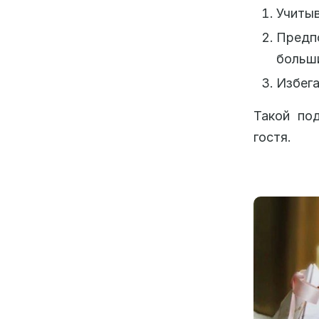
Учитыв
Предп
больш
Избега
Такой по
гостя.