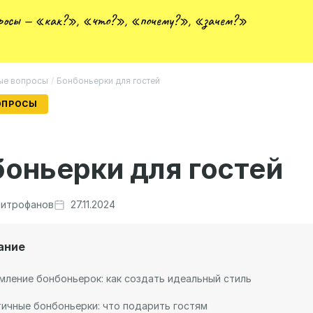
просы — «как?», «что?», «почему?», «зачем?»
ые вопросы
/
Бонбоньерки для гостей
ОПРОСЫ
оньерки для гостей
итрофанов
27.11.2024
ание
ление бонбоньерок: как создать идеальный стиль
ичные бонбоньерки: что подарить гостям