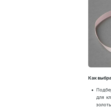
Как выбр
Подбе
для к
золоты