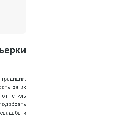
ьерки
 традиции.
ость за их
ают стиль
подобрать
 свадьбы и