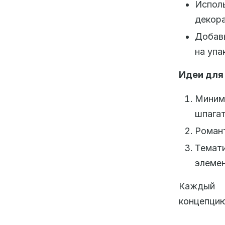
Испол
декора
Добав
на упа
Идеи для
Миним
шпага
Романт
Темат
элемен
Каждый 
концепцию