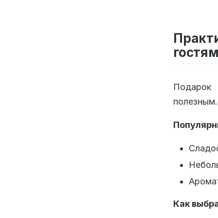
Практ
гостя
Подарок 
полезным.
Популярн
Сладос
Неболь
Аромат
Как выбр