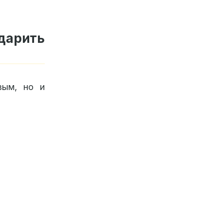
дарить
вым, но и