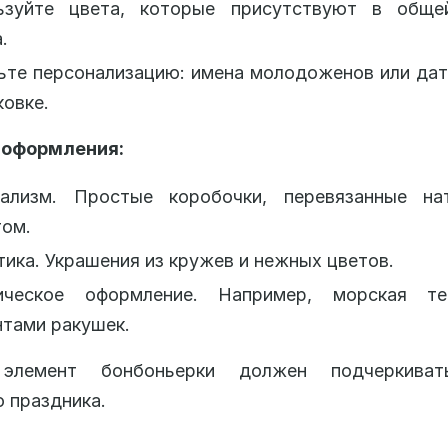
ьзуйте цвета, которые присутствуют в обще
.
ьте персонализацию: имена молодоженов или да
ковке.
 оформления:
ализм. Простые коробочки, перевязанные на
том.
ика. Украшения из кружев и нежных цветов.
ическое оформление. Например, морская т
тами ракушек.
элемент бонбоньерки должен подчеркива
 праздника.