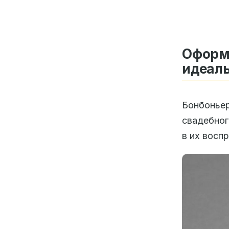
Оформ
идеал
Бонбоньер
свадебног
в их воспр