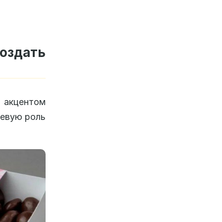
оздать
м акцентом
чевую роль