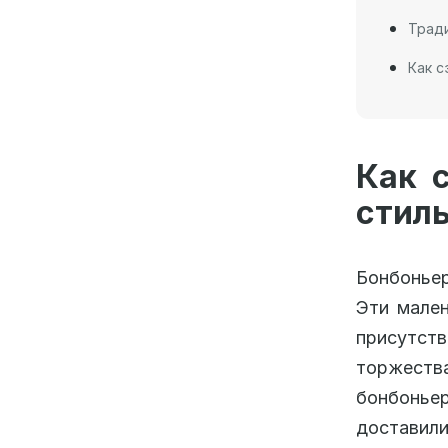
Тради
Как с
Как 
стил
Бонбоньер
Эти мален
присутст
торжеств
бонбоньер
доставили