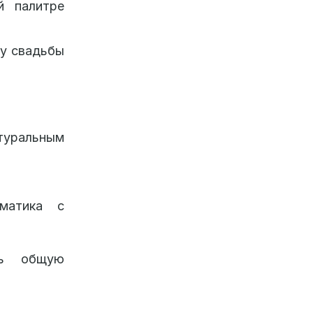
й палитре
ту свадьбы
туральным
ематика с
ть общую