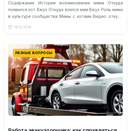
Содержание История возникновения мема Откуда
появился кот Вжух Откуда взялся мем Вжух Роль мема
в культуре сообщества Мемы с котами Видео: откуда
повился «вжух»? Вжух…
18.12.2016
РАЗНЫЕ ВОПРОСЫ
Работа эвакуаторщика: как справляться