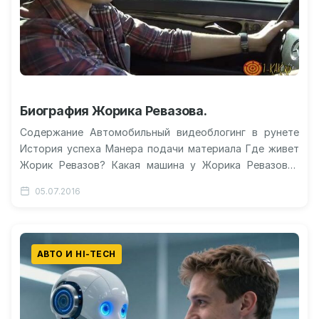
Биография Жорика Ревазова.
Содержание Автомобильный видеоблогинг в рунете
История успеха Манера подачи материала Где живет
Жорик Ревазов? Какая машина у Жорика Ревазова?
Где сейчас Жорик Ревазов? Жорик Ревазов:…
05.07.2016
АВТО И HI-TECH