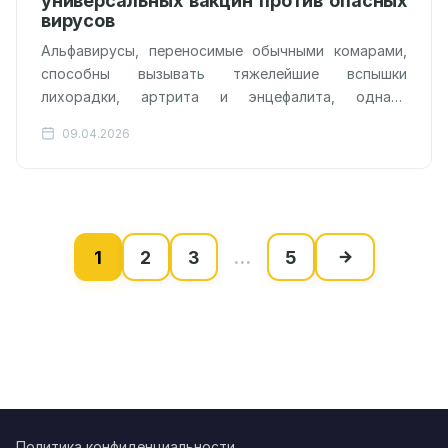
универсальных вакцин против опасных
вирусов
Альфавирусы, переносимые обычными комарами,
способны вызывать тяжелейшие вспышки
лихорадки, артрита и энцефалита, однако
традиционные методы разработки защиты за ними
09.04.2026
попросту не успевают. Группа ученых из…
1
2
3
…
5
Пагинация
записей
Политика конфиденциальности