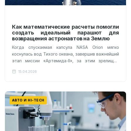
Как математические расчеты помогли
создать идеальный парашют для
возвращения астронавтов на Землю
Когда спускаемая капсула NASA Orion мягко
коснулась вод Тихого океана, завершив важнейший
этап миссии «Артемида-II», за этим зрелищем
стояли не только расчеты траектории и работа…
15.04.2026
АВТО И HI-TECH