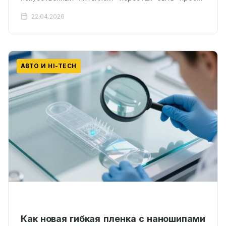
советчиком и взял в руки инструменты.
22.04.2026
Исследователи из Гонконгского
политехнического…
АВТО И HI-TECH
Как новая гибкая пленка с наношипами