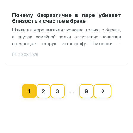
Почему безразличие в паре убивает
близость и счастье в браке
Штиль на море выглядит красиво только с берега,
а внутри семейной лодки отсутствие волнения
предвещает скорую катастрофу. Психологи из
Нидерландов доказали: состояние, когда партнер
20.03.2026
перестает…
1
2
3
…
9
Пагинация
записей