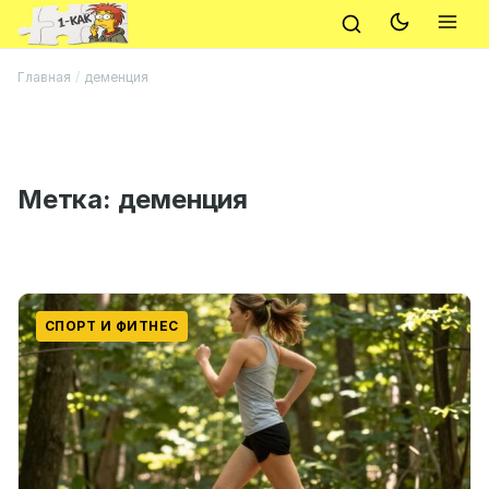
Главная
/
деменция
Метка:
деменция
СПОРТ И ФИТНЕС