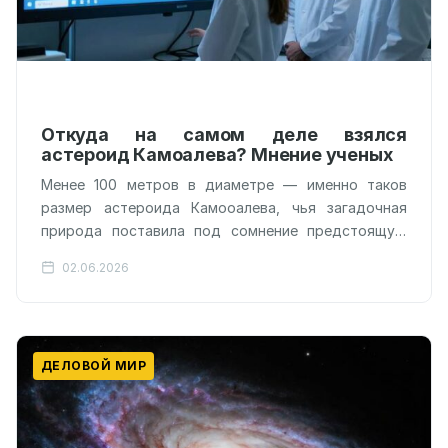
Откуда на самом деле взялся
астероид Камоалева? Мнение ученых
Менее 100 метров в диаметре — именно таков
размер астероида Камооалева, чья загадочная
природа поставила под сомнение предстоящую
миссию «Тяньвэнь-2». Китайский зонд,
02.06.2026
отправившийся в космос…
ДЕЛОВОЙ МИР