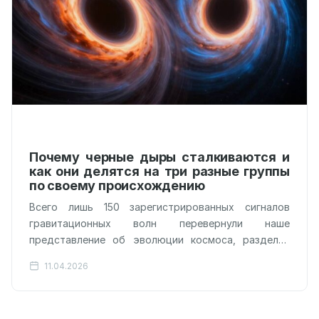
Почему черные дыры сталкиваются и
как они делятся на три разные группы
по своему происхождению
Всего лишь 150 зарегистрированных сигналов
гравитационных волн перевернули наше
представление об эволюции космоса, разделив
черные дыры на три непересекающихся лагеря.
11.04.2026
Астрономы из коллаборации LIGO-Virgo-KAGRA
проанализировали…