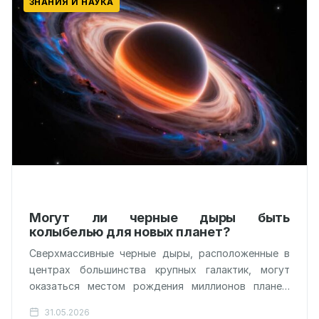
ЗНАНИЯ И НАУКА
Могут ли черные дыры быть
колыбелью для новых планет?
Сверхмассивные черные дыры, расположенные в
центрах большинства крупных галактик, могут
оказаться местом рождения миллионов планет,
что делает их потенциально самыми масштабными
31.05.2026
«планетными яслями» во Вселенной.…