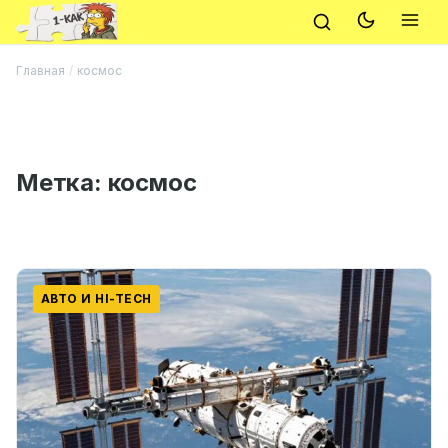
Главная
/
космос
Метка:
космос
АВТО И HI-TECH