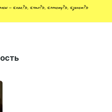
просы — «как?», «что?», «почему?», «зачем?»
ость