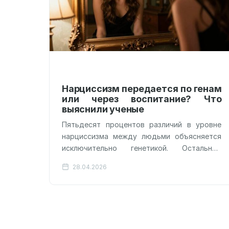
Нарциссизм передается по генам
или через воспитание? Что
выяснили ученые
Пятьдесят процентов различий в уровне
нарциссизма между людьми объясняется
исключительно генетикой. Остальные
пятьдесят — нашим уникальным жизненным
28.04.2026
опытом, но не тем, как нас воспитывали
родители.…