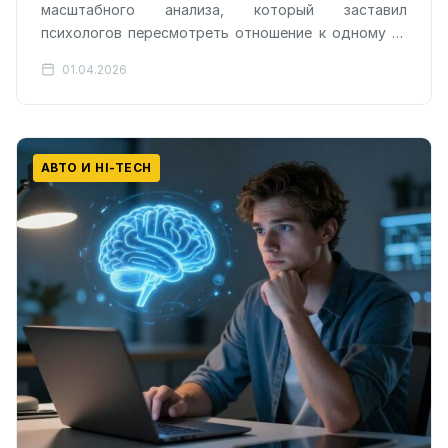
масштабного анализа, который заставил
психологов пересмотреть отношение к одному из
самых порицаемых человеческих качеств.
01.04.2026
Нарциссизм, традиционно воспринимаемый как
токсичная черта…
АВТО И HI-TECH