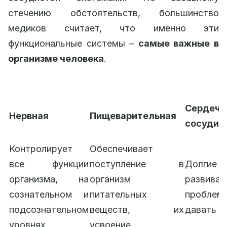
стечению обстоятельств, большинство
медиков считает, что именно эти
функциональные системы –
самые важные в
организме человека
.
Сердечн
Нервная
Пищеварительная
сосудис
Контролирует
Обеспечивает
все функции
поступление в
Долг
организма, на
организм
развива
сознательном и
питательных
проблем
подсознательном
веществ, их
давать о 
уровнях.
усвоение.