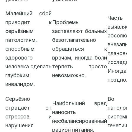
Малейший сбой
Часть 
приводит к
Проблемы
выявляет
серьёзным
заставляют больных
абсолют
патологиям,
безотлагательно
внезапно
способным
обращаться к
плановы
здорового
врачам, иногда боли
исследов
человека сделать
терпеть просто
Иногда 
глубоким
невозможно.
поздно.
инвалидом.
Серьёзно
Во м
Наибольший вред
страдает от
патоло
наносить
стрессов и
системы
несбалансированный
нарушения
генетиче
рацион питания.