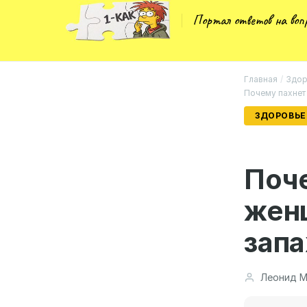
Портал ответов на во
Главная
/
Здор
Почему пахнет
ЗДОРОВЬЕ
Поче
жен
запа
Леонид М