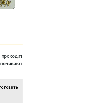
н проходит
печивают
готовить