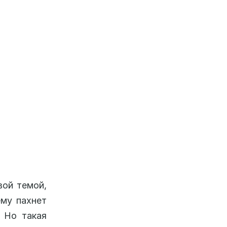
вой темой,
ему пахнет
 Но такая