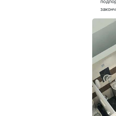
подпо
законч