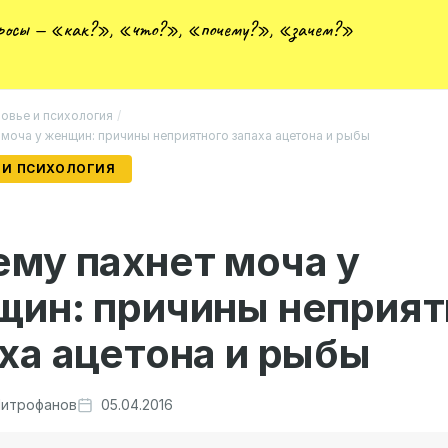
просы — «как?», «что?», «почему?», «зачем?»
овье и психология
/
 моча у женщин: причины неприятного запаха ацетона и рыбы
 И ПСИХОЛОГИЯ
му пахнет моча у
щин: причины неприят
ха ацетона и рыбы
итрофанов
05.04.2016