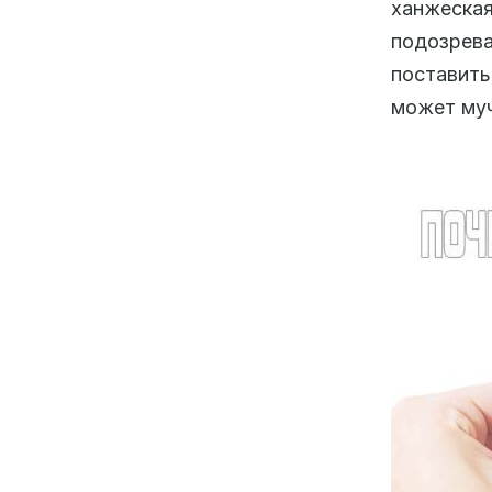
ханжеская
подозрев
поставит
может муч