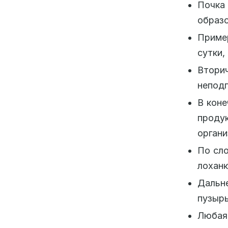
Почка
образо
Приме
сутки,
Вторич
неподг
В коне
проду
органи
По сло
лоханк
Дальн
пузырь
Любая