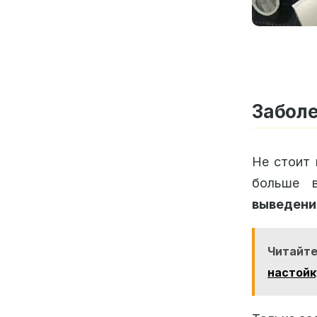
Забол
Не стоит 
больше 
выведени
Читайт
настойк