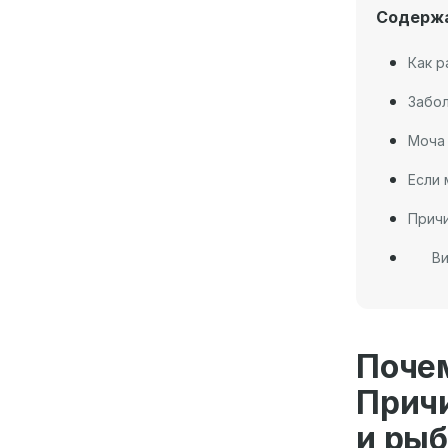
Содерж
Как р
Забо
Моча
Если 
Причи
Ви
Поче
Прич
и ры