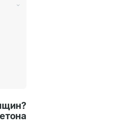
нщин?
етона