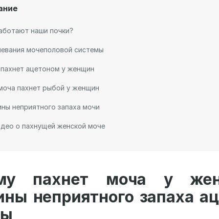
ание
аботают наши почки?
левания мочеполовой системы
 пахнет ацетоном у женщин
моча пахнет рыбой у женщин
ны неприятного запаха мочи
део о пахнущей женской моче
му пахнет моча у же
ины неприятного запаха ац
бы