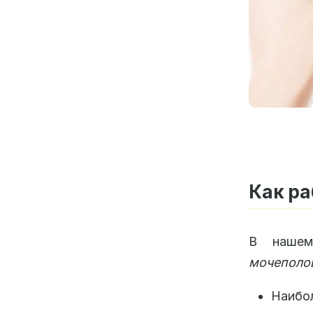
Как ра
В нашем
мочеполо
Наибол