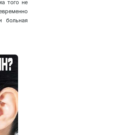
ма того не
евременно
и больная