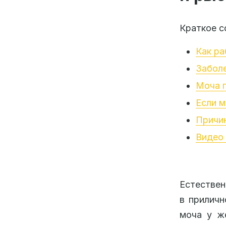
Краткое с
Как ра
Забол
Моча 
Если м
Причин
Видео 
Естествен
в приличн
моча у ж