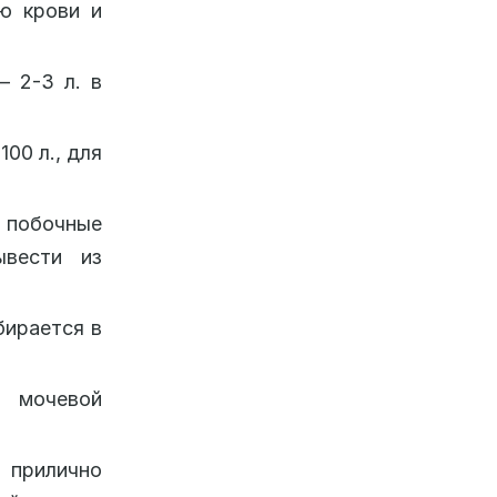
ю крови и
– 2-3 л. в
00 л., для
я побочные
ывести из
бирается в
, мочевой
 прилично