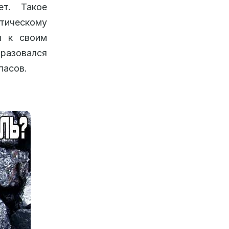
ет. Такое
етическому
я к своим
бразовался
пасов.