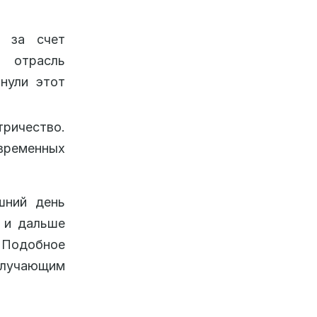
и за счет
 отрасль
инули этот
тричество.
временных
шний день
 и дальше
. Подобное
лучающим