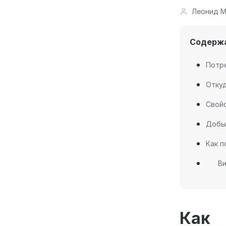
Леонид М
Содерж
Потре
Откуд
Свойс
Добыч
Как п
Ви
Как 