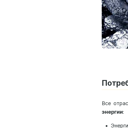
Потреб
Все отра
энергии
:
Энерг