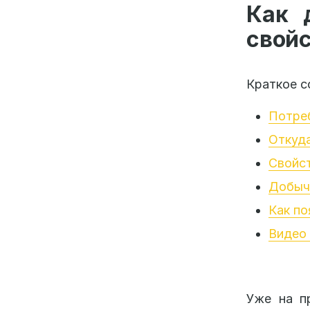
Как 
свой
Краткое с
Потреб
Откуда
Свойст
Добыча
Как по
Видео 
Уже на п