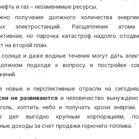
нефть и газ – незаменимые ресурсы.
жно получение должного количества энерги
ных электростанций. Расщепление атома
ективная, но парочка катастроф надолго отодв
т на второй план.
 солнце и даже водные течения могут дать элек
олжном подходе к вопросу и постройке со
жений.
е новые и перспективные отрасли на сегодня
ски не развиваются
и человечество вынуждено
голь, коптить небо и получать крохи энергии
ие дел выгодно крупным корпорациям, по
ные доходы за счет продажи горючего топлива.