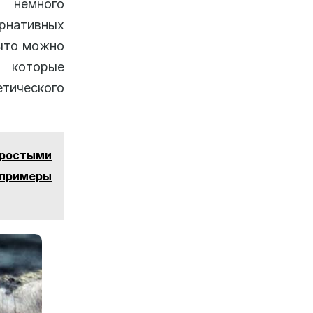
ь немного
рнативных
 что можно
, которые
тического
простыми
примеры