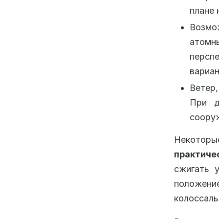
плане 
Возмо
атом
персп
вариан
Ветер,
При д
соору
Некоторы
практиче
сжигать у
положен
колоссаль