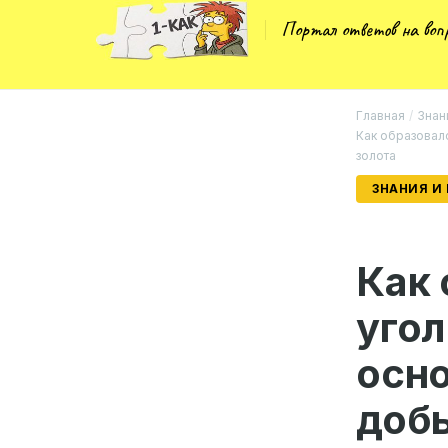
Портал ответов на во
Главная
/
Знан
Как образовал
золота
ЗНАНИЯ И
Как
угол
осно
добы