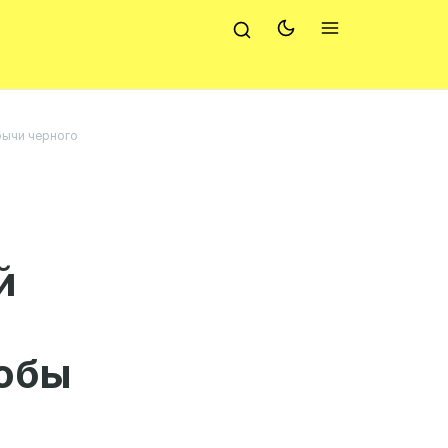
бычи черного
й
собы