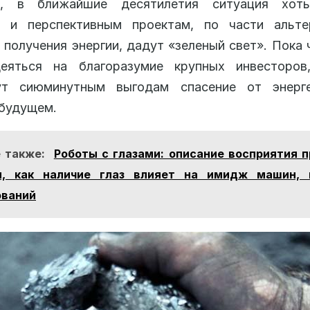
, в ближайшие десятилетия ситуация хот
я и перспективным проектам, по части альте
 получения энергии, дадут «зеленый свет». Пока
еяться на благоразумие крупных инвесторов
ут сиюминутным выгодам спасение от энерге
 будущем.
 также:
Роботы с глазами: описание восприятия 
и, как наличие глаз влияет на имидж машин, 
ований