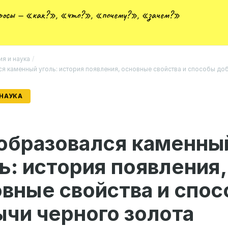
просы — «как?», «что?», «почему?», «зачем?»
ия и наука
/
ся каменный уголь: история появления, основные свойства и способы до
 НАУКА
 образовался каменны
ь: история появления,
вные свойства и спо
чи черного золота