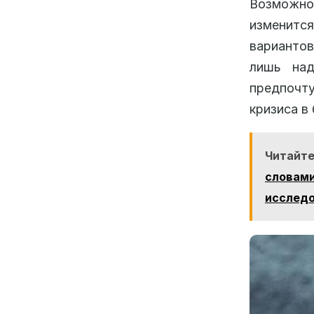
Возможно
изменитс
вариантов
лишь над
предпочт
кризиса в
Читайте
словам
исслед