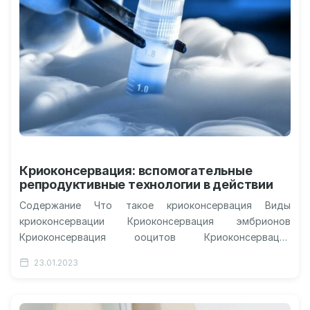
Криоконсервация: вспомогательные
репродуктивные технологии в действии
Содержание Что такое криоконсервация Виды
криоконсервации Криоконсервация эмбрионов
Криоконсервация ооцитов Криоконсервация
сперматозоидов Криоконсервация в СМ-Клинике
23.01.2023
Криоконсервация – один из инструментов, широко
применяемый во вспомогательных репродуктивных…