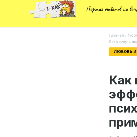
Портал ответов на во
Главная
/
Любо
Как вернуть л
ЛЮБОВЬ И
Как 
эфф
псих
при