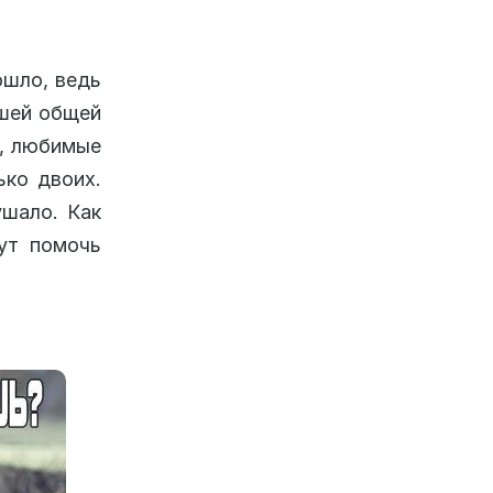
ошло, ведь
ашей общей
и, любимые
ько двоих.
ушало. Как
ут помочь