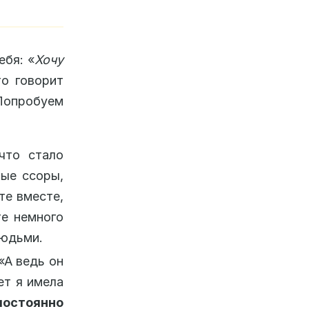
ебя: «
Хочу
то говорит
опробуем
 что стало
ные ссоры,
те вместе,
е немного
людьми.
«А ведь он
ет я имела
постоянно