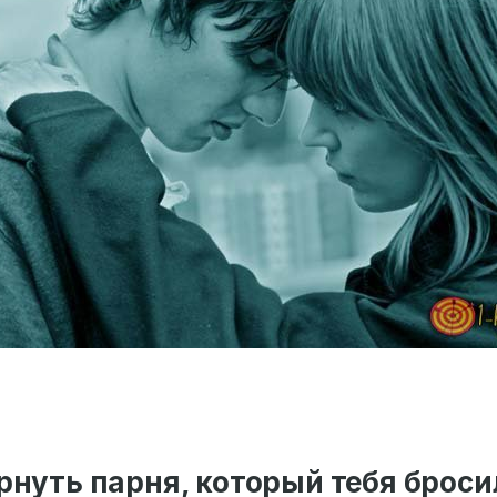
рнуть парня, который тебя броси