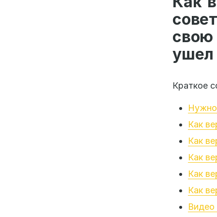
Как в
сове
свою
ушел 
Краткое с
Нужно 
Как ве
Как ве
Как ве
Как ве
Как ве
Видео