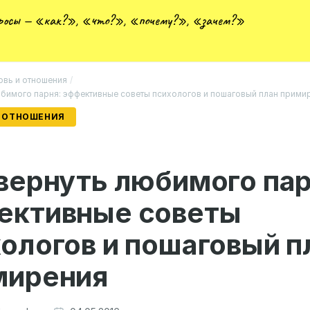
просы — «как?», «что?», «почему?», «зачем?»
вь и отношения
/
юбимого парня: эффективные советы психологов и пошаговый план прими
 ОТНОШЕНИЯ
вернуть любимого пар
ективные советы
ологов и пошаговый п
мирения