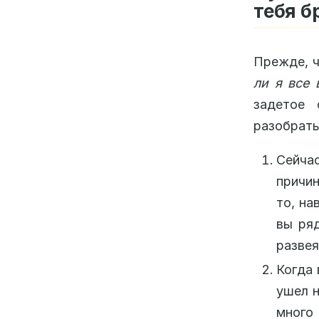
тебя б
Прежде, ч
ли я все 
задетое 
разобрать
Сейча
причин
то, на
вы ря
развея
Когда 
ушел н
много