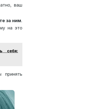
ратно, ваш
те за ним
.
ему на это
ь себя:
ы принять