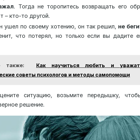
ажал
. Тогда не торопитесь возвращать его об
т – кто-то другой.
н ушел по своему хотению, он так решил,
не беги
енит, что потерял, но только если вы дадите 
е также:
Как научиться любить и уважат
еские советы психологов и методы самопомощи
цените ситуацию, возьмите передышку, чтоб
верное решение.