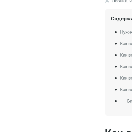
Леонид М
Содерж
Нужно
Как в
Как в
Как в
Как в
Как в
В