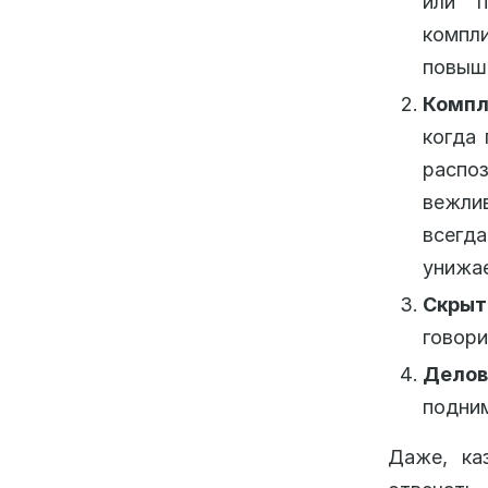
или п
компл
повыша
Компл
когда 
распо
вежлив
всегд
унижае
Скрыт
говори
Делов
подним
Даже, ка