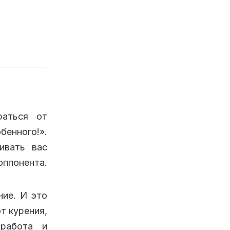
раться от
бенного!».
ивать вас
оппонента.
ние. И это
т курения,
работа и