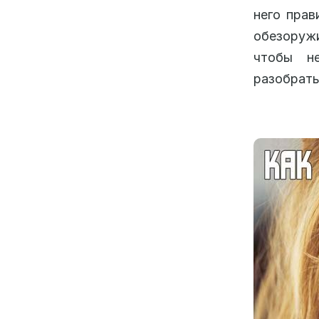
него прав
обезоружи
чтобы не
разобрать