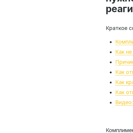
реаг
Краткое с
Компл
Как не
Причи
Как от
Как кр
Как от
Видео:
Комплимен