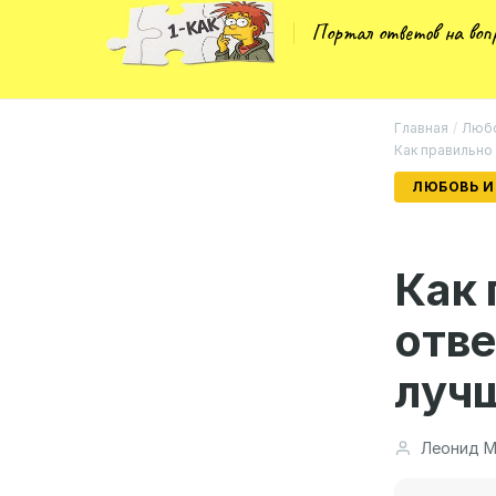
Портал ответов на во
Главная
/
Любо
Как правильно 
ЛЮБОВЬ И
Как 
отве
луч
Леонид М