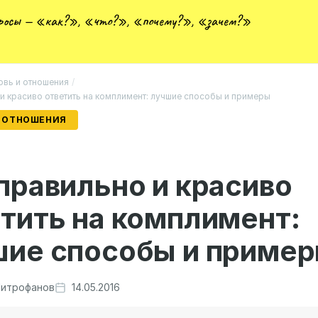
просы — «как?», «что?», «почему?», «зачем?»
вь и отношения
/
и красиво ответить на комплимент: лучшие способы и примеры
 ОТНОШЕНИЯ
правильно и красиво
тить на комплимент:
шие способы и приме
итрофанов
14.05.2016