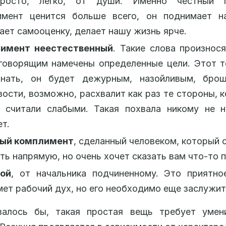
росто, легко, от души. Именно честный п
имент ценится больше всего, он поднимает на
ет самооценку, делает нашу жизнь ярче.
имент неестественный
. Такие слова произнося
говорящим намечены определенные цели. Этот т
знать, он будет дежурным, назойливым, бро
ости, возможно, расхвалит как раз те стороны, 
а считали слабыми. Такая похвала никому не н
т.
ый комплимент
, сделанный человеком, который 
ть напрямую, но очень хочет сказать вам что-то 
ой
, от начальника подчиненному. Это приятно
ет рабочий дух, но его необходимо еще заслужит
залось бы, такая простая вещь требует умен