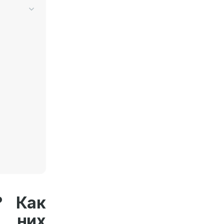
? Как
 них