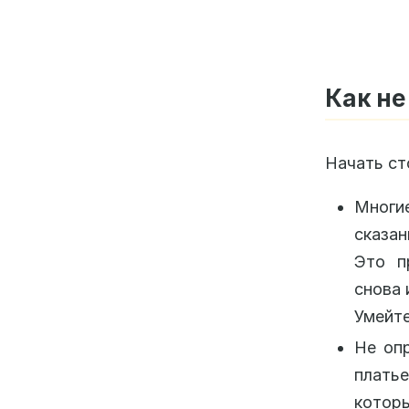
Как не
Начать ст
Многи
сказан
Это п
снова 
Умейте
Не оп
платье
котор