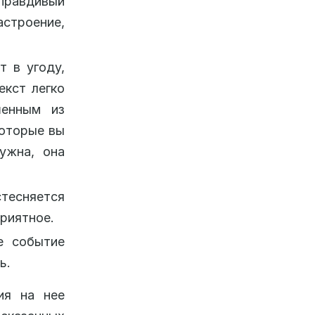
равдивый
строение,
т в угоду,
екст легко
шенным из
которые вы
ужна, она
стесняется
приятное.
е событие
ь.
ия на нее