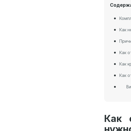
Содерж
Комп
Как н
Причи
Как о
Как к
Как о
Ви
Как 
нуж