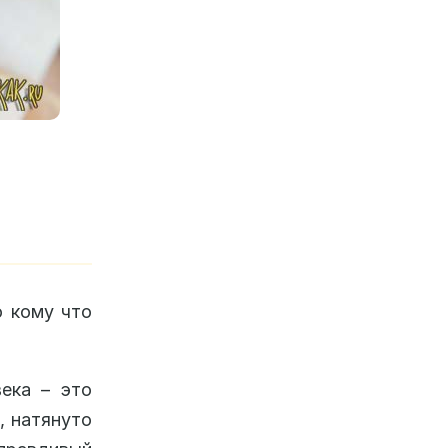
о кому что
века – это
, натянуто