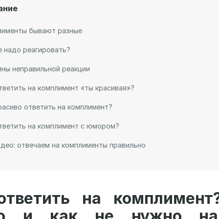
ание
лименты бывают разные
е надо реагировать?
ны неправильной реакции
тветить на комплимент «ты красивая»?
расиво ответить на комплимент?
тветить на комплимент с юмором?
део: отвечаем на комплименты правильно
ответить на комплимент
но и как не нужно на