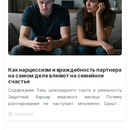
Как нарциссизм и враждебность партнера
на самом деле влияют на семейное
счастье
Содержание Тень шоколадного торта и реальность
Защитный барьер медового месяца Почему
разочарование не наступает мгновенно Скрытые
издержки токсичного союза Что делать с низкой базой
14.04.2026
счастья…